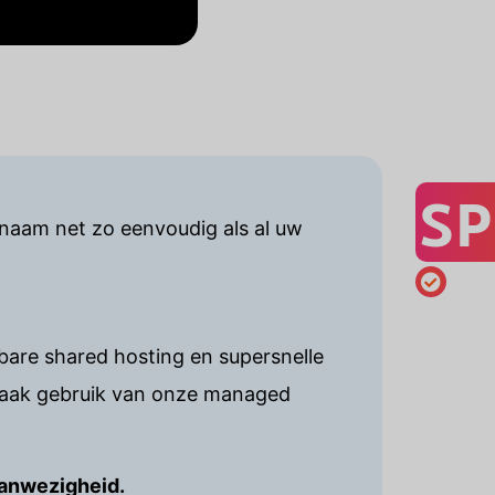
SP
naam net zo eenvoudig als al uw
are shared hosting en supersnelle
maak gebruik van onze managed
aanwezigheid.