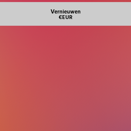
Vernieuwen
€EUR