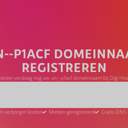
N--P1ACF DOMEINN
REGISTREREN
istreer vandaag nog uw .xn--p1acf domeinnaam bij Digi Hos
n verborgen kosten
Meteen geregistreerd
Gratis DNS