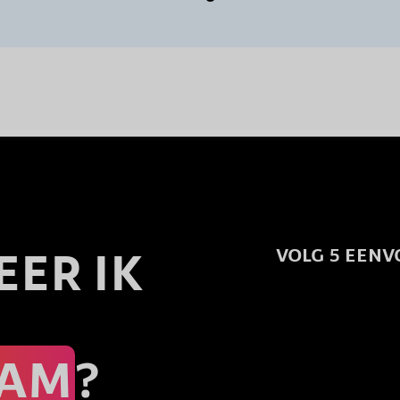
EER IK
VOLG 5 EENV
AAM
?