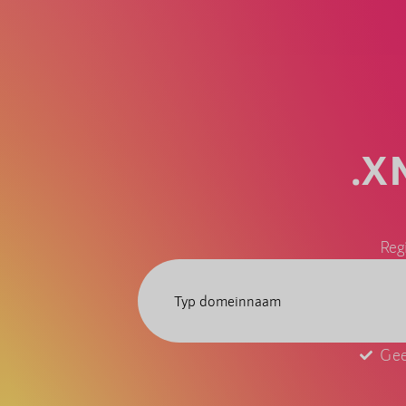
.X
Reg
Gee