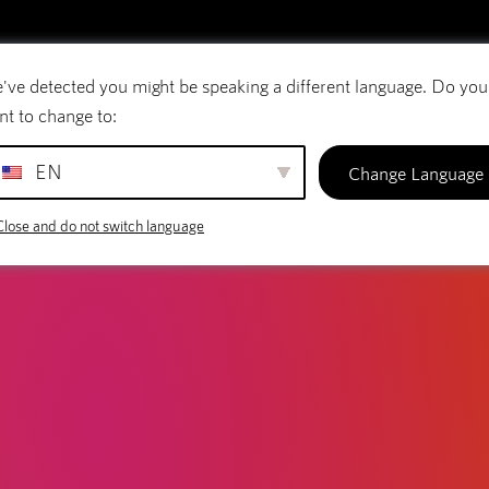
've detected you might be speaking a different language. Do you
E-mail
Domeinnamen
SiteBuilder
nt to change to:
EN
Change Language
Close and do not switch language