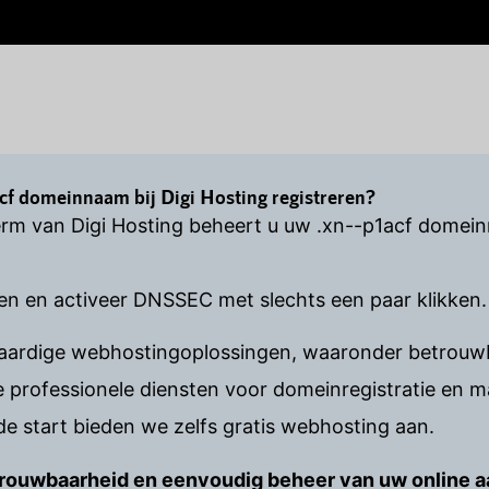
f domeinnaam bij Digi Hosting registreren?
rm van Digi Hosting beheert u uw .xn--p1acf domein
en en activeer DNSSEC met slechts een paar klikken.
waardige webhostingoplossingen, waaronder betrouwb
rofessionele diensten voor domeinregistratie en 
e start bieden we zelfs gratis webhosting aan.
betrouwbaarheid en eenvoudig beheer van uw online 