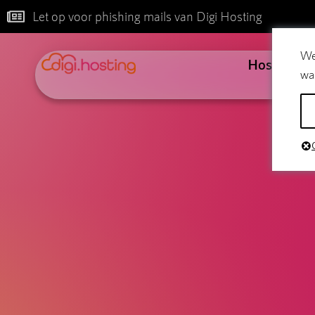
Let op voor phishing mails van Digi Hosting
We
Hosting
wa