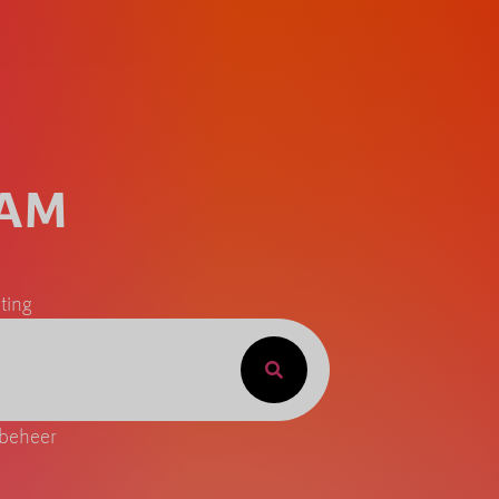
AAM
ting
 beheer