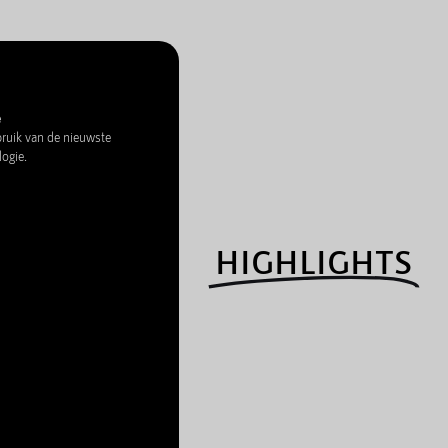
e
uik van de nieuwste
logie.
HIGHLIGHTS