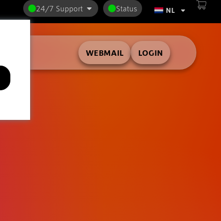
24/7 Support
Status
NL
WEBMAIL
LOGIN