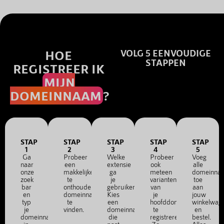
HOE
VOLG 5 EENVOUDIGE
STAPPEN
REGISTREER IK
MIJN
DOMEINNAAM
?
STAP
STAP
STAP
STAP
STAP
1
2
3
4
5
Ga
Probeer
Welke
Probeer
Voeg
naar
een
extensie
ook
alle
onze
makkelijke
ga
meteen
domeinna
zoek
te
je
varianten
toe
bar
onthouden
gebruiken?
van
aan
en
domeinnaam
Kies
je
jouw
typ
te
een
hoofddomein
winkelwag
je
vinden.
domeinnaam
te
en
domeinnaam
die
registreren.
bestel.