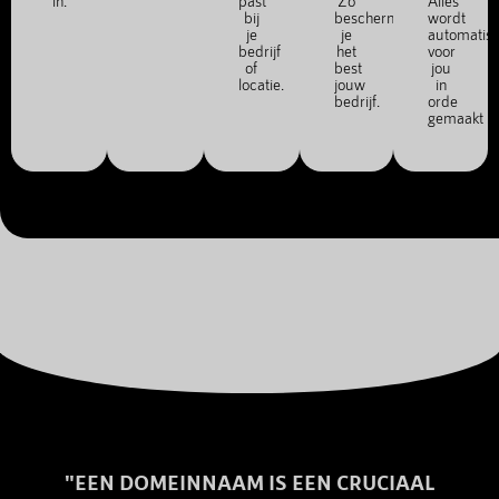
in.
past
Zo
Alles
bij
bescherm
wordt
je
je
automatis
bedrijf
het
voor
of
best
jou
locatie.
jouw
in
bedrijf.
orde
gemaakt
"EEN DOMEINNAAM IS EEN CRUCIAAL