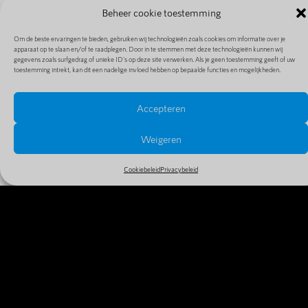
Beheer cookie toestemming
Om de beste ervaringen te bieden, gebruiken wij technologieën zoals cookies om informatie over je
apparaat op te slaan en/of te raadplegen. Door in te stemmen met deze technologieën kunnen wij
gegevens zoals surfgedrag of unieke ID's op deze site verwerken. Als je geen toestemming geeft of uw
toestemming intrekt, kan dit een nadelige invloed hebben op bepaalde functies en mogelijkheden.
Accepteren
PRIJZEN EN EXTENSIES
Bekijk alle prijzen en extensies in ons uitgebreide en
Weigeren
goedkope aanbod
Cookiebeleid
Privacybeleid
MEER INFO
WAAROM VANDAAG NOG JE
DOMEINNAAM REGISTREREN?