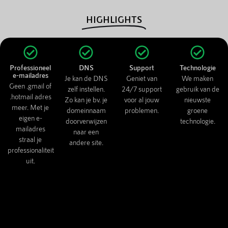
HIGHLIGHTS
Professioneel
DNS
Support
Technologie
e-mailadres
Je kan de DNS
Geniet van
We maken
Geen .gmail of
zelf instellen.
24/7 support
gebruik van de
.hotmail adres
Zo kan je bv. je
voor al jouw
nieuwste
meer. Met je
domeinnaam
problemen.
groene
eigen e-
doorverwijzen
technologie.
mailadres
naar een
straal je
andere site.
professionaliteit
uit.