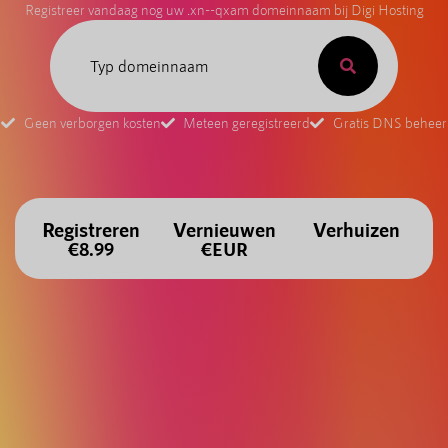
Registreer vandaag nog uw .xn--qxam domeinnaam bij Digi Hosting
Geen verborgen kosten
Meteen geregistreerd
Gratis DNS beheer
Registreren
Vernieuwen
Verhuizen
€8.99
€EUR