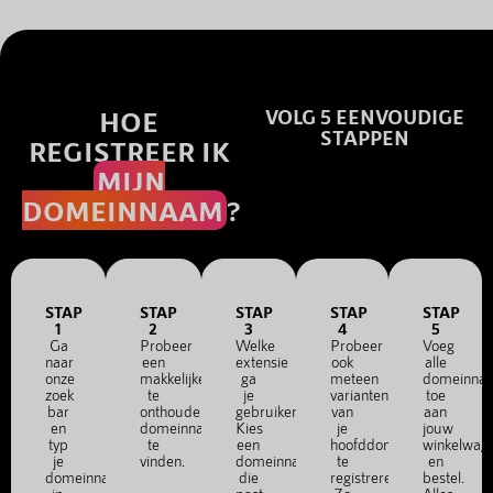
HOE
VOLG 5 EENVOUDIGE
STAPPEN
REGISTREER IK
MIJN
DOMEINNAAM
?
STAP
STAP
STAP
STAP
STAP
1
2
3
4
5
Ga
Probeer
Welke
Probeer
Voeg
naar
een
extensie
ook
alle
onze
makkelijke
ga
meteen
domeinna
zoek
te
je
varianten
toe
bar
onthouden
gebruiken?
van
aan
en
domeinnaam
Kies
je
jouw
typ
te
een
hoofddomein
winkelwag
je
vinden.
domeinnaam
te
en
domeinnaam
die
registreren.
bestel.