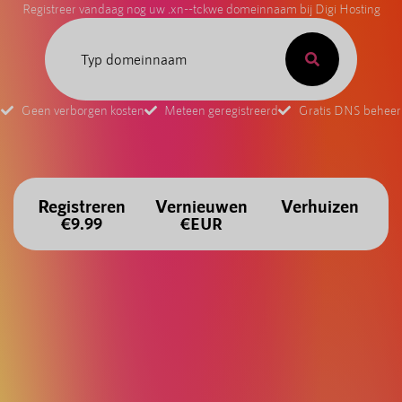
Registreer vandaag nog uw .xn--tckwe domeinnaam bij Digi Hosting
Geen verborgen kosten
Meteen geregistreerd
Gratis DNS beheer
Registreren
Vernieuwen
Verhuizen
€9.99
€EUR