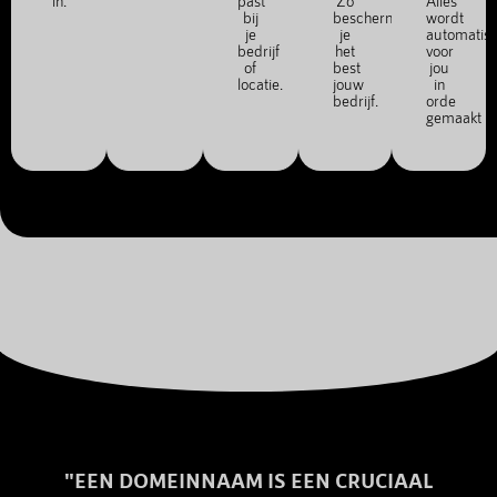
in.
past
Zo
Alles
bij
bescherm
wordt
je
je
automatis
bedrijf
het
voor
of
best
jou
locatie.
jouw
in
bedrijf.
orde
gemaakt
"EEN DOMEINNAAM IS EEN CRUCIAAL