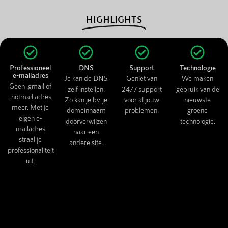
HIGHLIGHTS
Professioneel
DNS
Support
Technologie
e-mailadres
Je kan de DNS
Geniet van
We maken
Geen .gmail of
zelf instellen.
24/7 support
gebruik van de
.hotmail adres
Zo kan je bv. je
voor al jouw
nieuwste
meer. Met je
domeinnaam
problemen.
groene
eigen e-
doorverwijzen
technologie.
mailadres
naar een
straal je
andere site.
professionaliteit
uit.