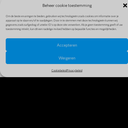
Beheer cookie toestemming
Om de beste ervaringen te bieden, gebruiken wij technologieën zoals cookies om informatie over je
apparaat op te slaan en/of te raadplegen. Door in te stemmen met deze technologieën kunnen wij
gegevens zoals surfgedrag of unieke ID's op deze site verwerken. Als je geen toestemming geeft of uw
toestemming intrekt, kan dit een nadelige invloed hebben op bepaalde functies en mogelijkheden.
Accepteren
PRIJZEN EN EXTENSIES
Bekijk alle prijzen en extensies in ons uitgebreide en
Weigeren
goedkope aanbod
Cookiebeleid
Privacybeleid
MEER INFO
WAAROM VANDAAG NOG JE
DOMEINNAAM REGISTREREN?