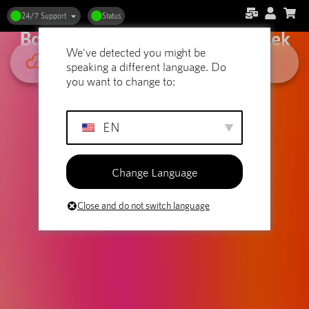
Webhosting en Reiswebsites:
24/7 Support
Status
Bouw Jouw Digitale Reisdagboek
We've detected you might be
speaking a different language. Do
you want to change to:
EN
Change Language
Close and do not switch language