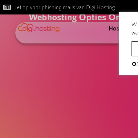
B
Let op voor phishing mails van Digi Hosting
Webhosting Opties Onder d
We
Hosting
wa