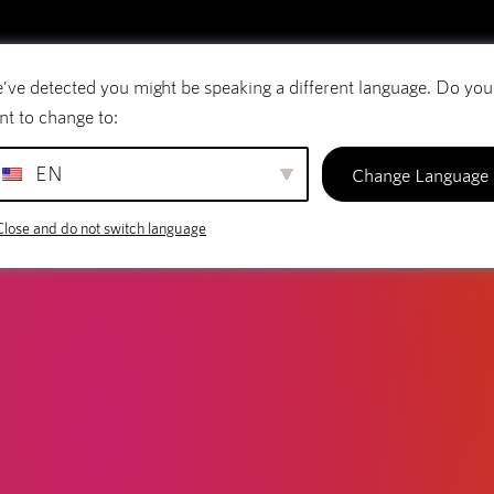
LOG
e Loep: De Ultieme Vergelijking
've detected you might be speaking a different language. Do you
E-mail
Domeinnamen
SiteBuilder
nt to change to:
EN
Change Language
Close and do not switch language