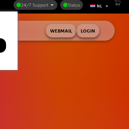
24/7 Support
Status
NL
WEBMAIL
LOGIN