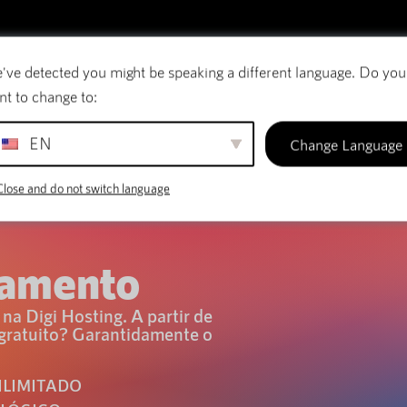
've detected you might be speaking a different language. Do you
rreio eletrónico
Nomes de domínio
SiteBui
nt to change to:
EN
Change Language
Close and do not switch language
jamento
a Digi Hosting. A partir de
gratuito? Garantidamente o
ILIMITADO