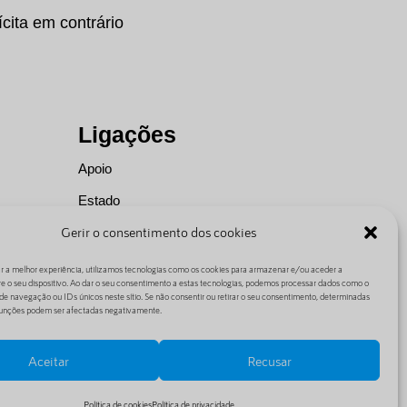
cita em contrário
Ligações
Apoio
Estado
Gerir o consentimento dos cookies
Notícias
Acordo de nível de serviço
r a melhor experiência, utilizamos tecnologias como os cookies para armazenar e/ou aceder a
e o seu dispositivo. Ao dar o seu consentimento a estas tecnologias, podemos processar dados como o
Jurídico
 navegação ou IDs únicos neste sítio. Se não consentir ou retirar o seu consentimento, determinadas
 funções podem ser afectadas negativamente.
Termos e condições gerais
Política de privacidade
Aceitar
Recusar
Política de utilização responsável
Política de cookies
Política de privacidade