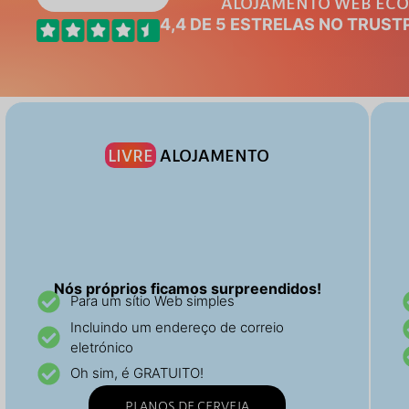
ALOJAMENTO WEB ECO
4,4 DE 5 ESTRELAS NO TRUST
LIVRE
ALOJAMENTO
Nós próprios ficamos surpreendidos!
Para um sítio Web simples
Incluindo um endereço de correio
eletrónico
Oh sim, é GRATUITO!
PLANOS DE CERVEJA