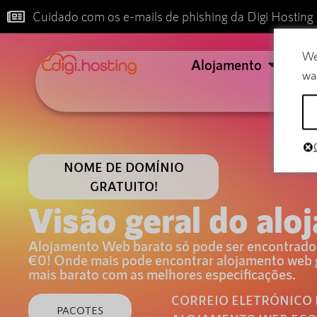
Cuidado com os e-mails de phishing da Digi Hosting
We
Alojamento
Co
wa
NOME DE DOMÍNIO
GRATUITO!
Visão geral do alo
Alojamento Web barato só pode ser encontrado n
€0! Onde mais pode encontrar alojamento web 
mais barato com as melhores especificações.
CORREIO ELETRÓNICO 
PACOTES