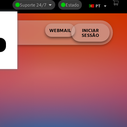
Suporte 24/7
Estado
PT
lder
WEBMAIL
INICIAR
SESSÃO