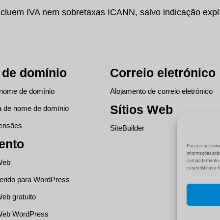
cluem IVA nem sobretaxas ICANN, salvo indicação explí
de domínio
Correio eletrónico
 nome de domínio
Alojamento de correio eletrónico
Sítios Web
a de nome de domínio
tensões
SiteBuilder
ento
Para proporciona
informações sobr
comportamento de
Web
caraterísticas e
erido para WordPress
eb gratuito
Web WordPress