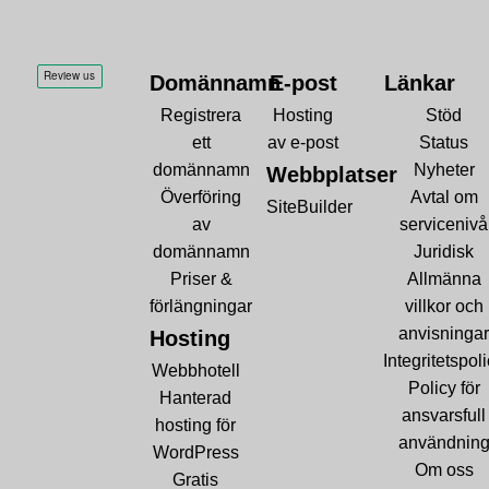
Domännamn
E-post
Länkar
Registrera
Hosting
Stöd
ett
av e-post
Status
domännamn
Nyheter
Webbplatser
Överföring
Avtal om
SiteBuilder
av
servicenivå
domännamn
Juridisk
Priser &
Allmänna
förlängningar
villkor och
anvisningar
Hosting
Integritetspol
Webbhotell
Policy för
Hanterad
ansvarsfull
hosting för
användnin
WordPress
Om oss
Gratis