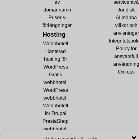
av
servicenivå
domännamn
Juridisk
Priser &
Allmänna
förlängningar
villkor och
anvisningar
Hosting
Integritetspol
Webbhotell
Policy för
Hanterad
ansvarsfull
hosting för
användnin
WordPress
Om oss
Gratis
webbhotell
WordPress
webbhotell
Webbhotell
för Drupal
PrestaShop
webbhotell
Joomla
Hantera samtycke till cookies