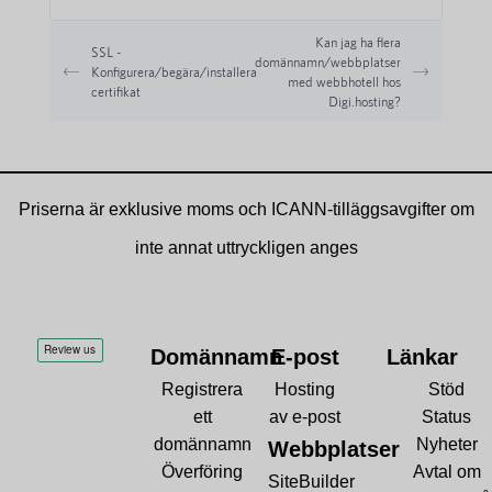
Kan jag ha flera
SSL -
domännamn/webbplatser
Konfigurera/begära/installera
med webbhotell hos
certifikat
Digi.hosting?
Priserna är exklusive moms och ICANN-tilläggsavgifter om
inte annat uttryckligen anges
Domännamn
E-post
Länkar
Registrera
Hosting
Stöd
ett
av e-post
Status
domännamn
Nyheter
Webbplatser
Överföring
Avtal om
SiteBuilder