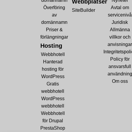
domännamn
Nyheter
Webbplatser
Överföring
Avtal om
SiteBuilder
av
servicenivå
domännamn
Juridisk
Priser &
Allmänna
förlängningar
villkor och
anvisningar
Hosting
Integritetspol
Webbhotell
Policy för
Hanterad
ansvarsfull
hosting för
användnin
WordPress
Om oss
Gratis
webbhotell
WordPress
webbhotell
Webbhotell
för Drupal
PrestaShop