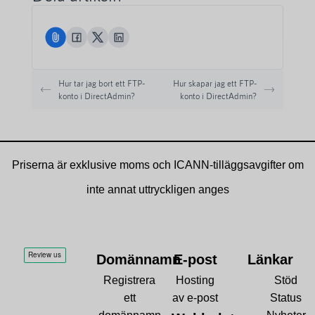
Hur tar jag bort ett FTP-
Hur skapar jag ett FTP-
konto i DirectAdmin?
konto i DirectAdmin?
Priserna är exklusive moms och ICANN-tilläggsavgifter om
inte annat uttryckligen anges
Domännamn
E-post
Länkar
Registrera
Hosting
Stöd
ett
av e-post
Status