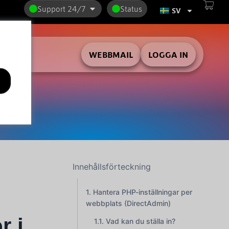
Support 24/7
Status
SV
WEBBMAIL
LOGGA IN
Innehållsförteckning
Hantera PHP-inställningar per
webbplats (DirectAdmin)
r i
Vad kan du ställa in?