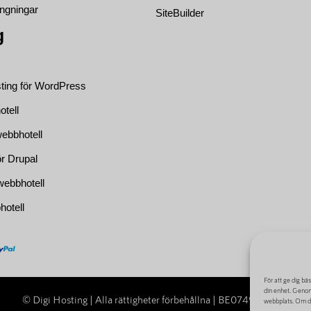
ängningar
SiteBuilder
g
ting för WordPress
otell
ebbhotell
ör Drupal
ebbhotell
otell
För att ge dig bä
din enhet. Genom
© Digi Hosting | Alla rättigheter förbehållna | BE0749684888
webbplats. Om du