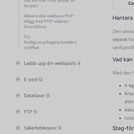
När kommer mina tjänster att
förnyas?
Aktivera eller inaktivera PHP-
Hantera 
tillägg med PHP-väljaren i
DirectAdmin
Den senast
SSL -
separat
han
Konfigurera/begära/installera
värdtjänst
certifikat
Vad kan 
Ladda upp din webbplats
4
Med den h
E-post
12
A
eg
Anp
Databaser
8
alter
Akti
FTP
5
Isol
Säkerhetskopior
Steg-för
4