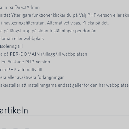
a in på DirectAdmin
nittet Ytterligare funktioner klickar du på Välj PHP-version eller skri
i navigeringsfilterrutan. Alternativet visas. Klicka på det.
ka på längst upp på sidan
Inställningar per domän
 domän eller webbplats
Isolering
till
ka på
PER-DOMAIN
i tillägg till webbplatsen
 den önskade
PHP-version
sera
PHP-alternativ
till
vera eller avaktivera
förlängningar
äkerställer att inställningarna endast gäller för den här webbplats
artikeln