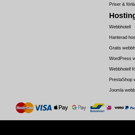
Priser & förl
Hostin
Webbhotell
Hanterad hos
Gratis webbh
WordPress w
Webbhotell f
PrestaShop w
Joomla webbh