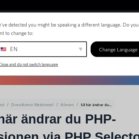
've detected you might be speaking a different language. Do you
E-post
Domännamn
SiteBuilder
nt to change to:
EN
Change Language
Close and do not switch language
töd
DirectAdmin Webbhotell
Allmänt
Så här ändrar du PHP-versionen via PHP Selector i DirectAdmin
här ändrar du PHP-
sionen via PHP Selecto