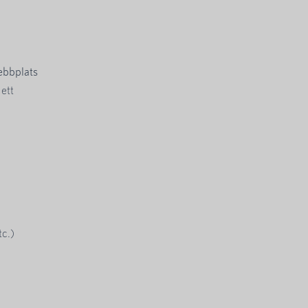
ebbplats
 ett
tc.)