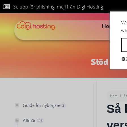
Se upp för phishing-mejl från Digi Hosting
We
Hosting
wa
Stöd
Hem
S
Så 
Guide för nybörjare
3
Allmänt
16
ver