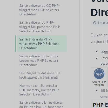
Så här aktiverar du GD PHP-
Dir
tillägget med PHP Selector i
DirectAdmin
Så här aktiverar du PHP-
1 min l
tillägget Mailparse med PHP
Selector i DirectAdmin
Du kan an
Så här ändrar du PHP-
version i 
versionen via PHP Selector i
DirectAdmin
Logg
Så här aktiverar du ionCube
I avs
Loader med PHP Selector i
PHP 
DirectAdmin
Hur lång tid tar det innan mitt
hostingpaket blir tillgängligt?
Hur man ökar eller minskar
PHP memory_limit via PHP
Till
Selector i DirectAdmin
vers
Så här aktiverar eller inaktiverar
du PHP:s allow_url_fopen med