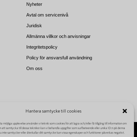
Nyheter
Avtal om servicenivå
Juridisk
Allmänna villkor och anvisningar
Integritetspolicy
Policy för ansvarsfull användning
Om oss
Hantera samtycke till cookies
sta möjliga upplevelse använder vi teknik som cookies för att lagra och/eller få tillgång till information om
 att samtycka till dessa tekniker kan vi behandla uppgifter som surfbeteende eller unika ID:n på denna
 inte samtycker eller återkallar ditt samtycke kan vissa egenskaper och funktioner påverkas negativt.