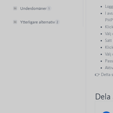
Logg
Underdomäner
1
I avs
PHP 
Ytterligare alternativ
2
Klic
Välj
Sätt
Klic
Välj
Pas
Akti
👉 Detta s
Dela 