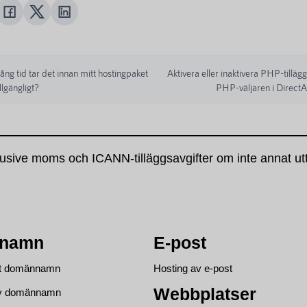
ång tid tar det innan mitt hostingpaket
Aktivera eller inaktivera PHP-tillä
illgängligt?
PHP-väljaren i Direct
lusive moms och ICANN-tilläggsavgifter om inte annat ut
namn
E-post
ett domännamn
Hosting av e-post
Webbplatser
av domännamn