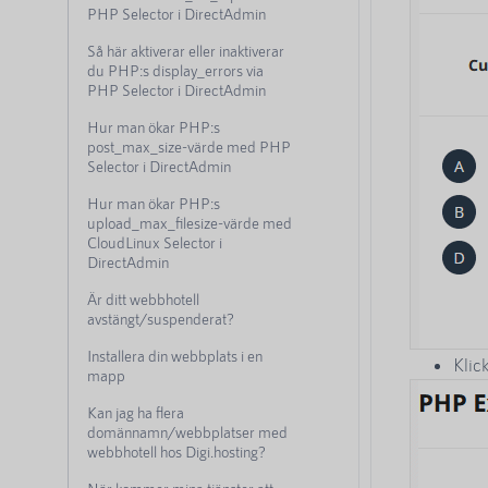
PHP Selector i DirectAdmin
Så här aktiverar eller inaktiverar
du PHP:s display_errors via
PHP Selector i DirectAdmin
Hur man ökar PHP:s
post_max_size-värde med PHP
Selector i DirectAdmin
Hur man ökar PHP:s
upload_max_filesize-värde med
CloudLinux Selector i
DirectAdmin
Är ditt webbhotell
avstängt/suspenderat?
Installera din webbplats i en
Klick
mapp
Kan jag ha flera
domännamn/webbplatser med
webbhotell hos Digi.hosting?