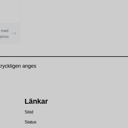
gg med
Admin
tryckligen anges
Länkar
Stöd
Status