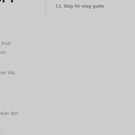
Steg-för-steg-guide
s PHP-
lan.
ver Välj
äljer den