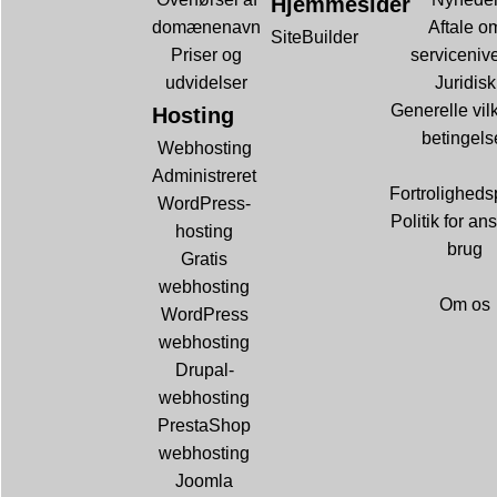
Hjemmesider
domænenavn
Aftale o
SiteBuilder
Priser og
serviceniv
udvidelser
Juridisk
Generelle vil
Hosting
betingels
Webhosting
Administreret
Fortrolighedsp
WordPress-
Politik for ans
hosting
brug
Gratis
webhosting
Om os
WordPress
webhosting
Drupal-
webhosting
PrestaShop
webhosting
Joomla