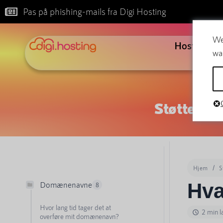
Pas på phishing-mails fra Digi Hosting
We
Hosting
wa
Støtte
Hjem
S
Hva
Domænenavne
8
Hvor lang tid tager det at
2 min 
overføre mit domænenavn?