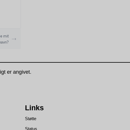
re mit
avn?
gt er angivet.
Links
Støtte
Status