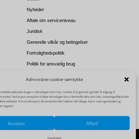
Nyheder
Aftale om serviceniveau
Juridisk
Generelle vilkår og betingelser
Fortrolighedspolitik
Politik for ansvarlig brug
Om os
Administrer cookie-samtykke
en bedste oplevelse bruger vi teknologier som f.eks. cookies til at gemme og/eller få adgang til
n enhed. Ved at give samtykke til disse teknologier kan vi behandle data som f.eks. browsingadfærd eller
ette websted. Hvis du ikke giver dit samtykke eller trækker det tilbage, bliver visse egenskaber og
et negativt.
Accepter
Affald
{titel}
{titel}