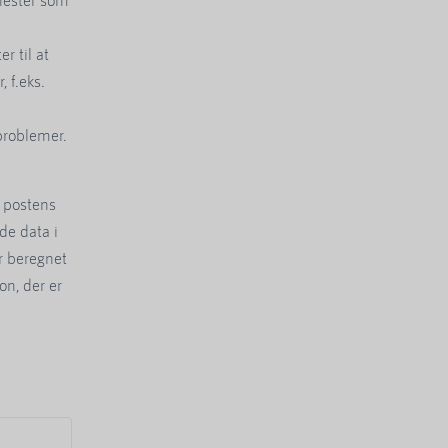
r til at
, f.eks.
problemer.
 postens
ede data i
r beregnet
on, der er