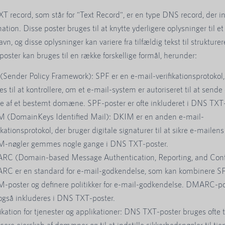
 record, som står for "Text Record", er en type DNS record, der i
ation. Disse poster bruges til at knytte yderligere oplysninger til et
, og disse oplysninger kan variere fra tilfældig tekst til strukture
ster kan bruges til en række forskellige formål, herunder:
(Sender Policy Framework): SPF er en e-mail-verifikationsprotokol,
es til at kontrollere, om et e-mail-system er autoriseret til at sende
e af et bestemt domæne. SPF-poster er ofte inkluderet i DNS TXT-
 (DomainKeys Identified Mail): DKIM er en anden e-mail-
ikationsprotokol, der bruger digitale signaturer til at sikre e-mailens 
-nøgler gemmes nogle gange i DNS TXT-poster.
C (Domain-based Message Authentication, Reporting, and Con
C er en standard for e-mail-godkendelse, som kan kombinere S
-poster og definere politikker for e-mail-godkendelse. DMARC-pol
også inkluderes i DNS TXT-poster.
fikation for tjenester og applikationer: DNS TXT-poster bruges ofte ti
ficere ejerskab af domæner og til at indstille sikkerhedsnøgler til tj