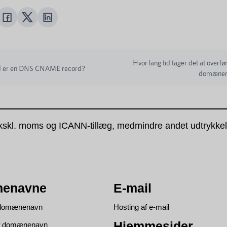
Hvor lang tid tager det at overfø
 er en DNS CNAME record?
domænen
kskl. moms og ICANN-tillæg, medmindre andet udtrykkeli
enavne
E-mail
t domænenavn
Hosting af e-mail
Hjemmesider
af domænenavn