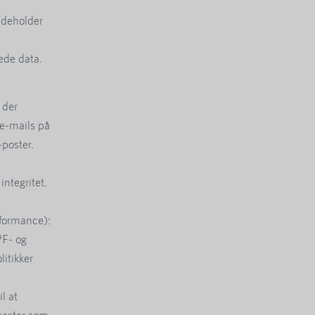
ndeholder
rede data.
 der
 e-mails på
poster.
integritet.
formance):
PF- og
itikker
l at
enester som