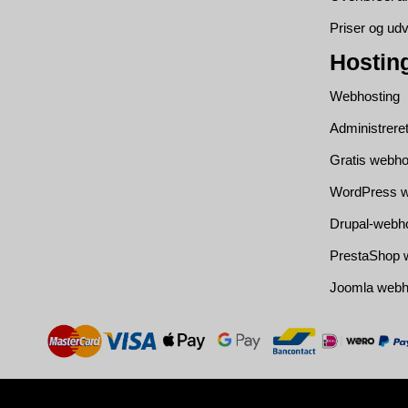
Priser og udv
Hostin
Webhosting
Administrere
Gratis webho
WordPress w
Drupal-webh
PrestaShop 
Joomla webh