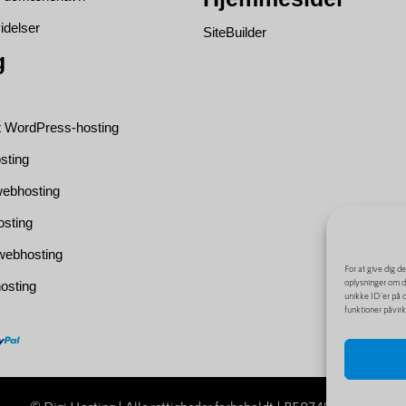
idelser
SiteBuilder
g
t WordPress-hosting
sting
ebhosting
osting
webhosting
For at give dig d
oplysninger om di
osting
unikke ID'er på d
funktioner påvirk