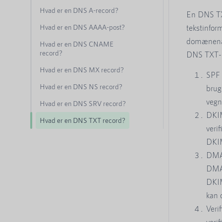
Hvad er en DNS A-record?
En DNS TXT
Hvad er en DNS AAAA-post?
tekstinform
domænenavn
Hvad er en DNS CNAME
record?
DNS TXT-po
Hvad er en DNS MX record?
SPF 
Hvad er en DNS NS record?
brug
vegn
Hvad er en DNS SRV record?
DKIM
Hvad er en DNS TXT record?
verif
DKIM
DMAR
DMAR
DKIM
kan 
Veri
veri