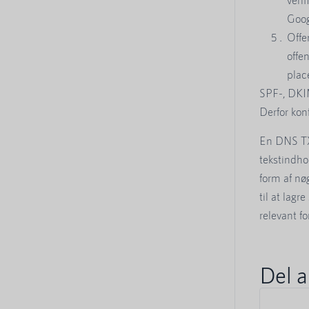
Goog
Offe
offe
plac
SPF-, DKI
Derfor kon
En DNS TX
tekstindhol
form af nø
til at lagr
relevant fo
Del a