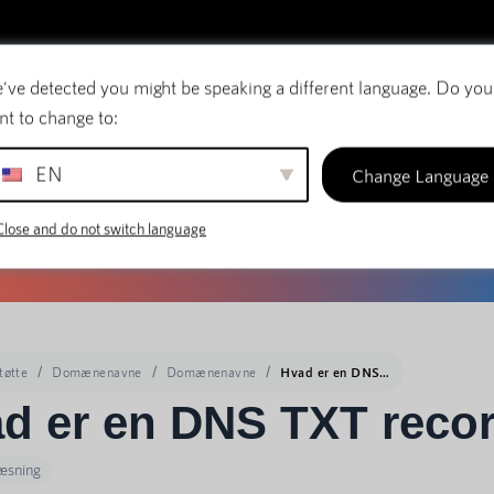
've detected you might be speaking a different language. Do you
E-mail
Domænenavne
SiteBuilder
nt to change to:
EN
Change Language
Close and do not switch language
tøtte
Domænenavne
Domænenavne
Hvad er en DNS TXT record?
d er en DNS TXT reco
læsning