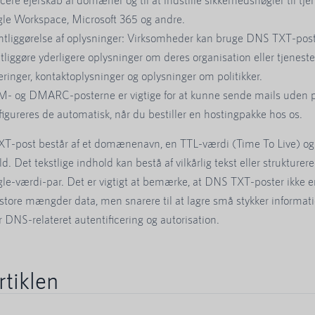
le Workspace, Microsoft 365 og andre.
ntliggørelse af oplysninger: Virksomheder kan bruge DNS TXT-poste
ntliggøre yderligere oplysninger om deres organisation eller tjenester
eringer, kontaktoplysninger og oplysninger om politikker.
M- og DMARC-posterne er vigtige for at kunne sende mails uden 
figureres de automatisk, når du bestiller en hostingpakke hos os.
T-post består af et domænenavn, en TTL-værdi (Time To Live) og
d. Det tekstlige indhold kan bestå af vilkårlig tekst eller strukturer
gle-værdi-par. Det er vigtigt at bemærke, at DNS TXT-poster ikke e
e store mængder data, men snarere til at lagre små stykker informati
r DNS-relateret autentificering og autorisation.
rtiklen