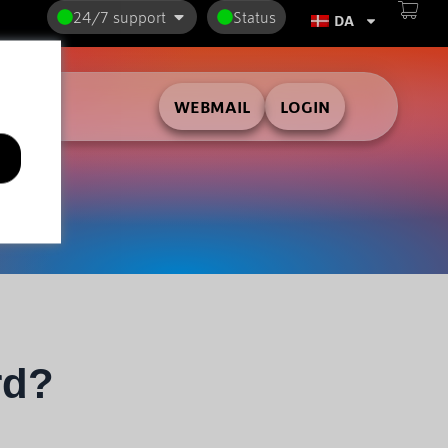
24/7 support
Status
DA
WEBMAIL
LOGIN
rd?