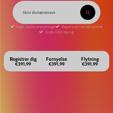
Ingen skjulte omkostninger
Registreret med det samme
Gratis DNS-styring
Registrer dig
Fornyelse
Flytning
€391.99
€391.99
€391.99