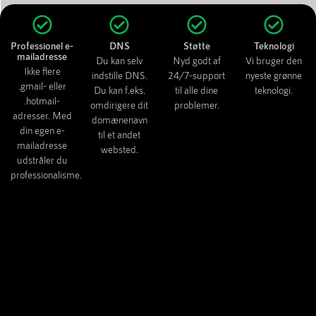
Professionel e-
DNS
Støtte
Teknologi
mailadresse
Du kan selv
Nyd godt af
Vi bruger den
Ikke flere
indstille DNS.
24/7-support
nyeste grønne
.gmail- eller
Du kan f.eks.
til alle dine
teknologi.
.hotmail-
omdirigere dit
problemer.
adresser. Med
domænenavn
din egen e-
til et andet
mailadresse
websted.
udstråler du
professionalisme.