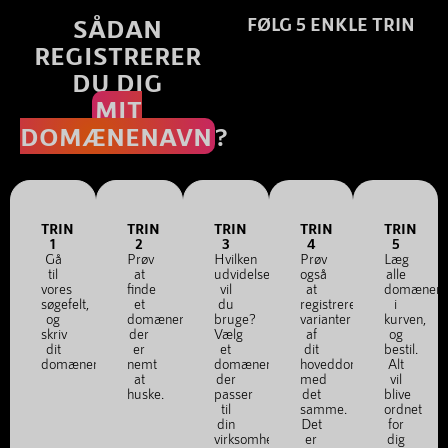
SÅDAN
FØLG 5 ENKLE TRIN
REGISTRERER
DU DIG
MIT
DOMÆNENAVN
?
TRIN
TRIN
TRIN
TRIN
TRIN
1
2
3
4
5
Gå
Prøv
Hvilken
Prøv
Læg
til
at
udvidelse
også
alle
vores
finde
vil
at
domænena
søgefelt,
et
du
registrere
i
og
domænenavn,
bruge?
varianter
kurven,
skriv
der
Vælg
af
og
dit
er
et
dit
bestil.
domænenavn.
nemt
domænenavn,
hoveddomæne
Alt
at
der
med
vil
huske.
passer
det
blive
til
samme.
ordnet
din
Det
for
virksomhed
er
dig