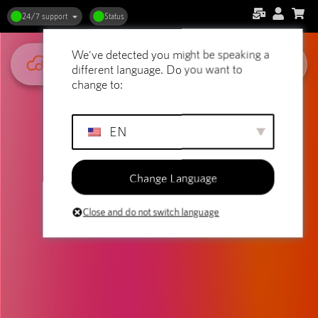
24/7 support
Status
We've detected you might be speaking a
different language. Do you want to
change to:
EN
Change Language
Close and do not switch language