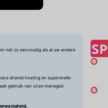
SP
am net zo eenvoudig als al uw andere
Minimaal
registrati
are shared hosting en supersnelle
jaar
maak gebruik van onze managed
Houderg
wijzigen
aanwezigheid.