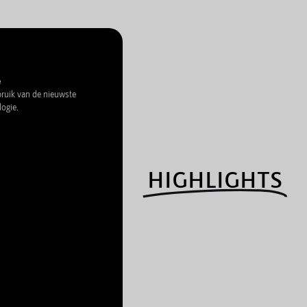
e
uik van de nieuwste
logie.
HIGHLIGHTS