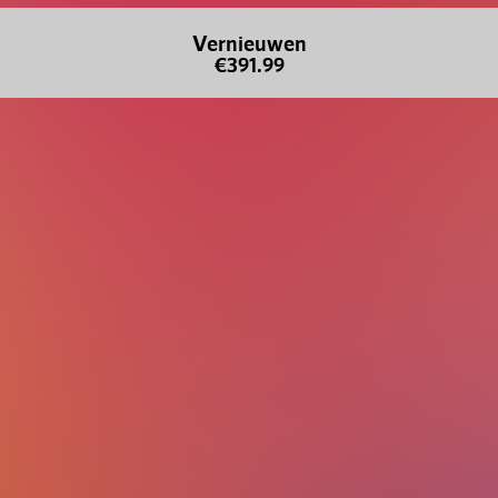
Vernieuwen
€391.99