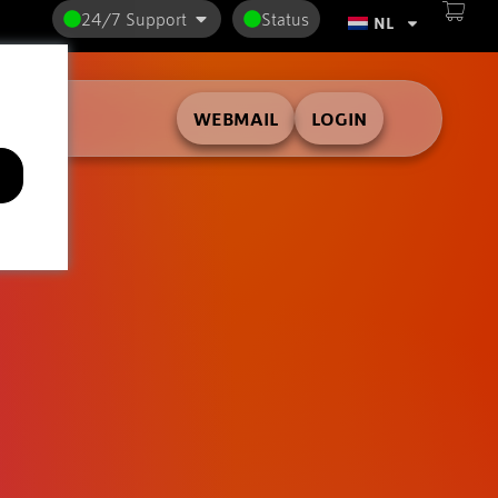
24/7 Support
Status
NL
WEBMAIL
LOGIN