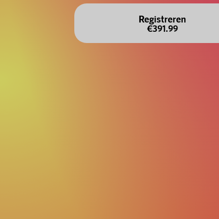
Registreren
€391.99