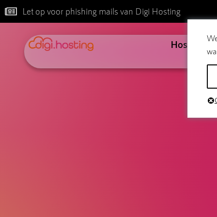
Let op voor phishing mails van Digi Hosting
We
Hosting
wa