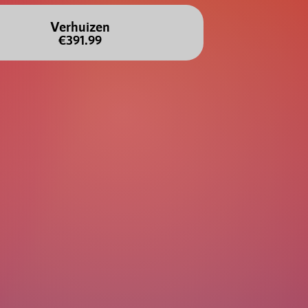
Verhuizen
€391.99