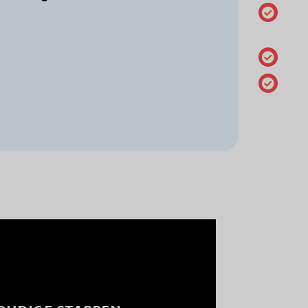
DNS Beh
DN
Nameser
wijzigen