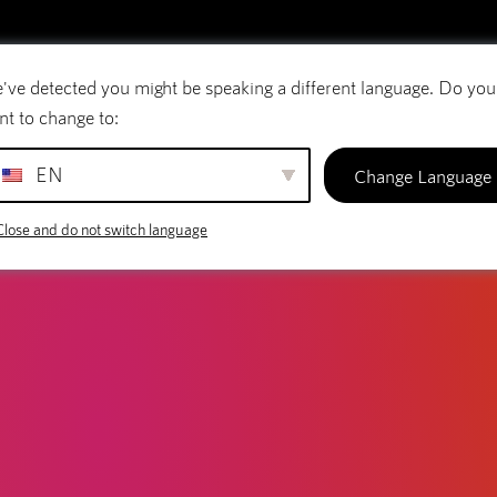
've detected you might be speaking a different language. Do you
E-mail
Domeinnamen
SiteBuilder
nt to change to:
EN
Change Language
Close and do not switch language