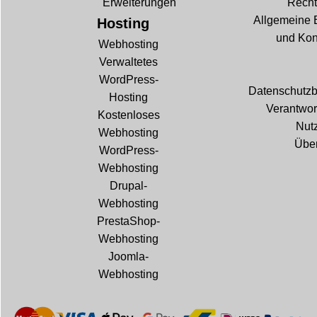
Erweiterungen
Recht
Allgemeine 
Hosting
und Kon
Webhosting
Verwaltetes
WordPress-
Datenschutz
Hosting
Verantwor
Kostenloses
Nut
Webhosting
Über
WordPress-
Webhosting
Drupal-
Webhosting
PrestaShop-
Webhosting
Joomla-
Webhosting