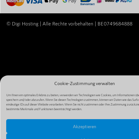
© Digi Hosting | Alle Rechte vorbehalten | BE0749684888
Cookie-Zustimmung verwalten
Um Ihnen ein optimales Erlebnis zu bieten, verwenden wir Technologien wie Cookies, um Informationen übe
speichern und/oder abzurufen. Wenn Sie diesen Technologien zustimmen, können wir Daten wie das Surfv
eindeutige IDs auf dieser Website verarbeiten. Wenn Sie nicht zustimmen oder Ihre Zustimmung zurückzi
bestimmte Merkmale und Funktionen beeinträchtigt werden.
Akzeptieren