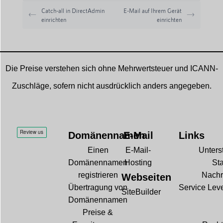
Catch-all in DirectAdmin
E-Mail auf Ihrem Gerät
einrichten
einrichten
Die Preise verstehen sich ohne Mehrwertsteuer und ICANN-
Zuschläge, sofern nicht ausdrücklich anders angegeben.
Domänennamen
E-Mail
Links
Einen
E-Mail-
Unters
Domänennamen
Hosting
Sta
registrieren
Nachr
Webseiten
Übertragung von
Service Lev
SiteBuilder
Domänennamen
Preise &