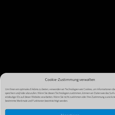
Cookie-Zustimmung verwalten
Um Ihnen ein optimales Erlebnis zu bieten, verwenden wir Technologien wie Cookies, um Informationen übe
speichern und/oder abzurufen. Wenn Sie diesen Technologien zustimmen, können wir Daten wie das Surfv
eindeutige IDs auf dieser Website verarbeiten. Wenn Sie nicht zustimmen oder Ihre Zustimmung zurückzi
bestimmte Merkmale und Funktionen beeinträchtigt werden.
Akzeptieren