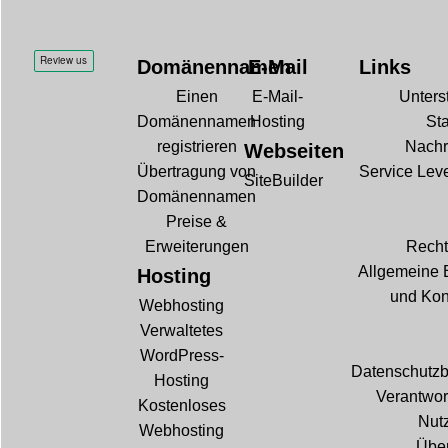
Domänennamen
E-Mail
Links
Einen
E-Mail-
Unters
Domänennamen
Hosting
Sta
registrieren
Nachr
Webseiten
Übertragung von
Service Lev
SiteBuilder
Domänennamen
Preise &
Erweiterungen
Recht
Allgemeine 
Hosting
und Kon
Webhosting
Verwaltetes
WordPress-
Datenschutz
Hosting
Verantwor
Kostenloses
Nut
Webhosting
Über