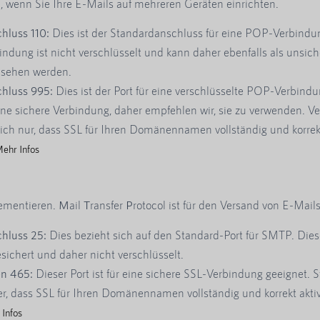
 wenn Sie Ihre E-Mails auf mehreren Geräten einrichten.
hluss 110:
Dies ist der Standardanschluss für eine POP-Verbindu
indung ist nicht verschlüsselt und kann daher ebenfalls als unsich
sehen werden.
hluss 995:
Dies ist der Port für eine verschlüsselte POP-Verbindu
eine sichere Verbindung, daher empfehlen wir, sie zu verwenden. V
sich nur, dass SSL für Ihren Domänennamen vollständig und korrekt
ehr Infos
ementieren.
M
ail
T
ransfer
P
rotocol ist für den Versand von E-Mail
hluss 25:
Dies bezieht sich auf den Standard-Port für SMTP. Diese
sichert und daher nicht verschlüsselt.
n 465:
Dieser Port ist für eine sichere SSL-Verbindung geeignet. S
er, dass SSL für Ihren Domänennamen vollständig und korrekt aktivi
Infos