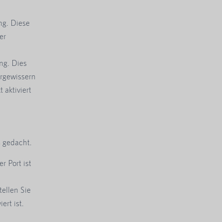
ng. Diese
er
ng. Dies
ergewissern
 aktiviert
s gedacht.
r Port ist
tellen Sie
ert ist.