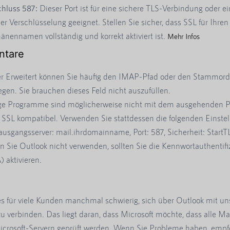
hluss 587:
Dieser Port ist für eine sichere TLS-Verbindung oder e
der Verschlüsselung geeignet. Stellen Sie sicher, dass SSL für Ihren
nennamen vollständig und korrekt aktiviert ist.
Mehr Infos
tare
r Erweitert können Sie häufig den IMAP-Pfad oder den Stammord
legen. Sie brauchen dieses Feld nicht auszufüllen.
ge Programme sind möglicherweise nicht mit dem ausgehenden P
 SSL kompatibel. Verwenden Sie stattdessen die folgenden Einste
ausgangsserver: mail.ihrdomainname, Port: 587, Sicherheit: StartT
 Sie Outlook nicht verwenden, sollten Sie die Kennwortauthentifi
) aktivieren.
 es für viele Kunden manchmal schwierig, sich über Outlook mit u
u verbinden. Das liegt daran, dass Microsoft möchte, dass alle Ma
icrosoft-Servern geprüft werden. Wenn Sie Probleme haben, empf