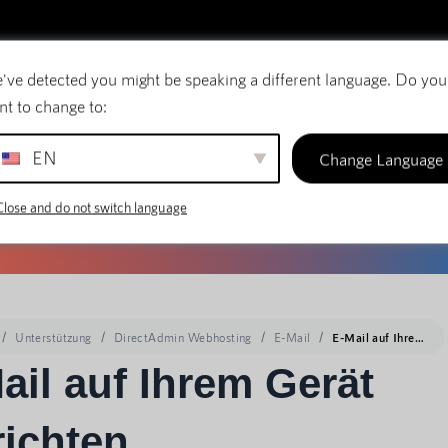
've detected you might be speaking a different language. Do you
E-Mail
Domänennamen
SiteBuilder
nt to change to:
EN
Change Language
Close and do not switch language
Unterstützung
DirectAdmin Webhosting
E-Mail
E-Mail auf Ihrem Gerät einrichten
ail auf Ihrem Gerät
richten