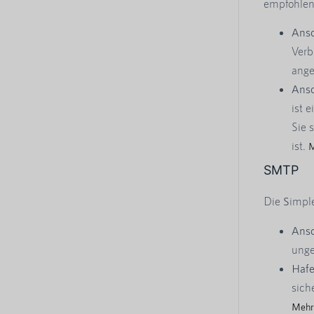
empfohlen,
Ansc
Verb
ange
Ansc
ist 
Sie 
ist.
M
SMTP
Die
S
impl
Ansc
unge
Hafe
sich
Mehr 