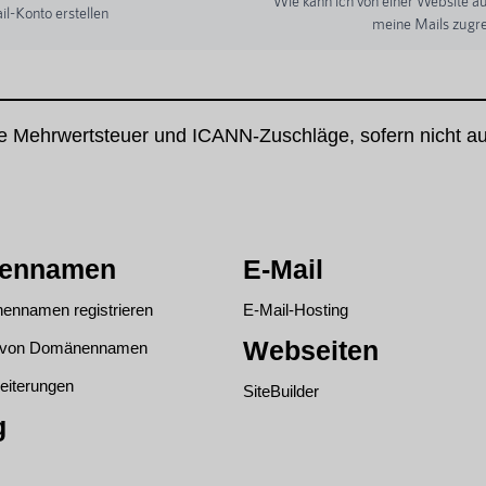
Wie kann ich von einer Website a
l-Konto erstellen
meine Mails zugre
ne Mehrwertsteuer und ICANN-Zuschläge, sofern nicht a
ennamen
E-Mail
ennamen registrieren
E-Mail-Hosting
Webseiten
g von Domänennamen
eiterungen
SiteBuilder
g