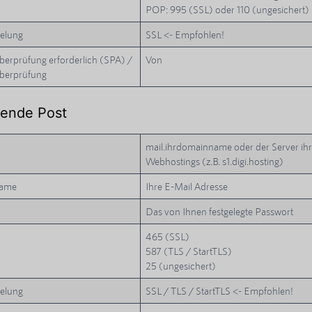
POP: 995 (SSL) oder 110 (ungesichert)
selung
SSL <- Empfohlen!
erprüfung erforderlich (SPA) /
Von
überprüfung
ende Post
mail.ihrdomainname oder der Server ih
Webhostings (z.B. s1.digi.hosting)
name
Ihre E-Mail Adresse
Das von Ihnen festgelegte Passwort
465 (SSL)
587 (TLS / StartTLS)
25 (ungesichert)
selung
SSL / TLS / StartTLS <- Empfohlen!