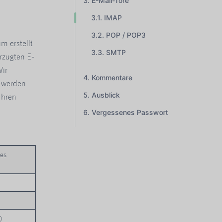
E-Mail-Tore
IMAP
POP / POP3
m erstellt
SMTP
rzugten E-
Wir
Kommentare
 werden
Ausblick
Ihren
Vergessenes Passwort
res
)