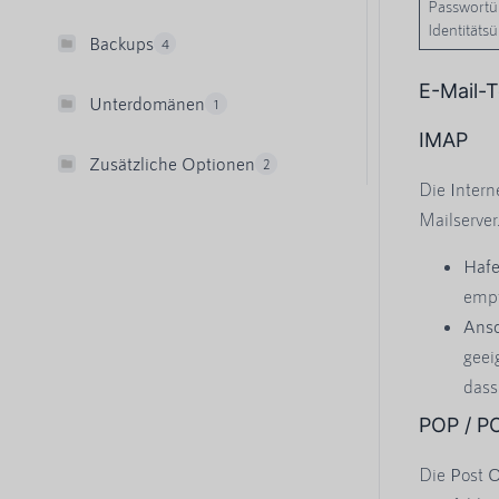
Passwortüb
Identitäts
Backups
4
E-Mail-T
Unterdomänen
1
IMAP
Zusätzliche Optionen
2
Die
I
ntern
Mailserver
Hafe
empf
Ansc
geei
dass
POP / P
Die
P
ost