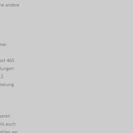
ine andere
ner
ort 465
llungen:
LS
zierung
nseren
ils auch
ehlen wir