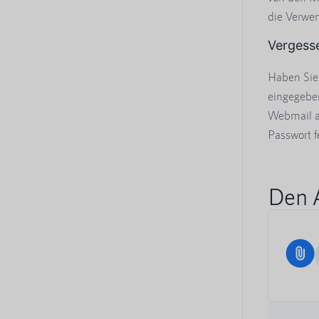
die Verwe
Vergess
Haben Sie
eingegeben
Webmail 
Passwort f
Den A