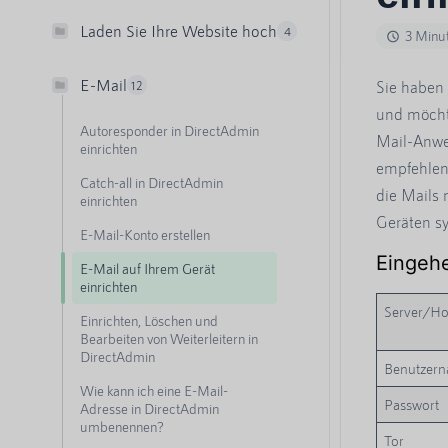
Laden Sie Ihre Website hoch
4
3 Minut
E-Mail
Sie haben 
12
und möcht
Autoresponder in DirectAdmin
Mail-Anwe
einrichten
empfehlen
Catch-all in DirectAdmin
die Mails 
einrichten
Geräten sy
E-Mail-Konto erstellen
Eingeh
E-Mail auf Ihrem Gerät
einrichten
Server/H
Einrichten, Löschen und
Bearbeiten von Weiterleitern in
DirectAdmin
Benutzer
Wie kann ich eine E-Mail-
Passwort
Adresse in DirectAdmin
umbenennen?
Tor