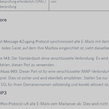
erprüfung erforderlich (SPA) /
von
überprüfung
ore
et
M
essage
A
Zugang
P
rotocol synchronisiert alle E-Mails mit de
. Jedes Gerät, auf dem Ihre Mailbox eingerichtet ist, sieht dasselbe
n 143:
Der Standardport ohne verschlüsselte Verbindung. Es wird 
ohlen, diesen Port zu verwenden.
hluss 993:
Dieser Port ist für eine verschlüsselte IMAP-Verbindu
gnet. Dies ist sicher und wird ebenfalls empfohlen. Stellen Sie nur 
 SSL für Ihren Domänennamen vollständig und korrekt aktiviert ist
OP3
O
ffice
P
rotocol ruft alle E-Mails vom Mailserver ab. Dies wird nicht