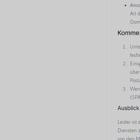
Ansc
Art 
Domä
Kommen
Unte
fest
Eini
über
Post
Wenn
(SPA
Ausblick
Leider ist
Diensten z
von den M