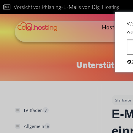
Vorsicht vor Phishing-E-Mails von Digi Hosting
We
Hosting
wa
Unterstützung
Startseite
E-M
Leitfaden
3
Allgemein
16
ein