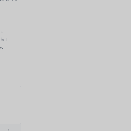
as
 bei
es