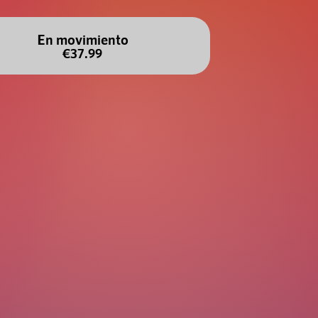
En movimiento
€37.99