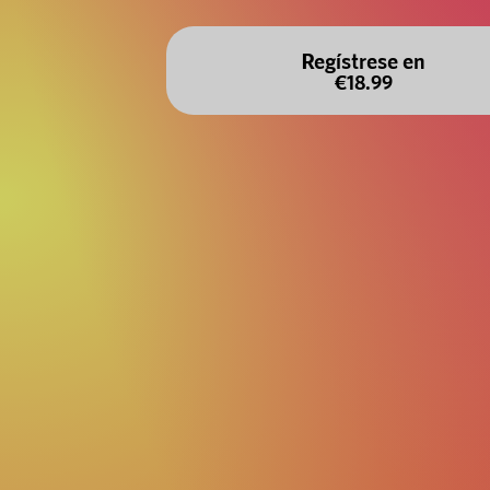
Regístrese en
€18.99