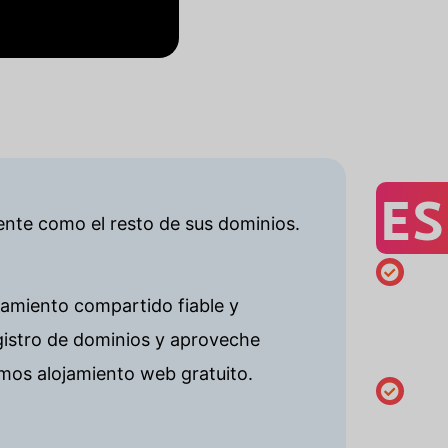
ES
mente como el resto de sus dominios.
Matrícula
jamiento compartido fiable y
mínima
gistro de dominios y aproveche
de 1 año
mos alojamiento web gratuito.
Modifica
los datos