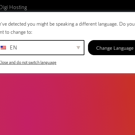
Digi Hosting
've detected you might be speaking a different language. Do you
reo electrónico
Nombres de dominio
SiteBu
nt to change to:
EN
Change Language
Close and do not switch language