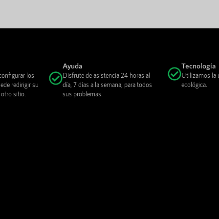
Ayuda
Tecnología
onfigurar los
Disfrute de asistencia 24 horas al
Utilizamos la 
de redirigir su
día, 7 días a la semana, para todos
ecológica.
tro sitio.
sus problemas.