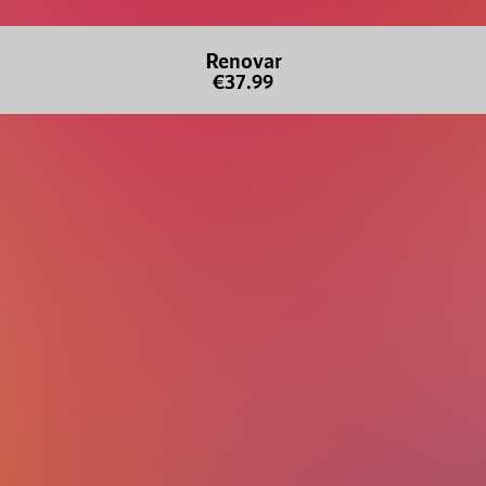
Renovar
€37.99