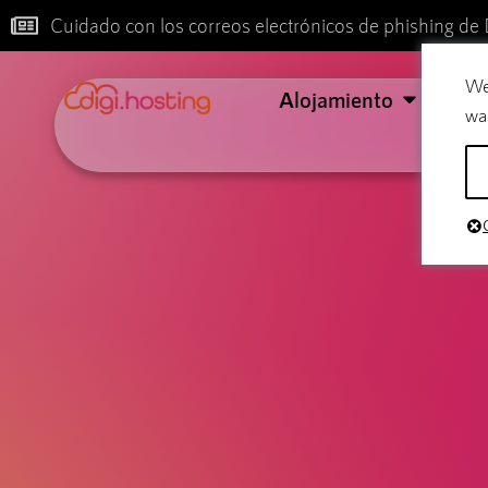
Cuidado con los correos electrónicos de phishing de 
We
Alojamiento
Cor
wa