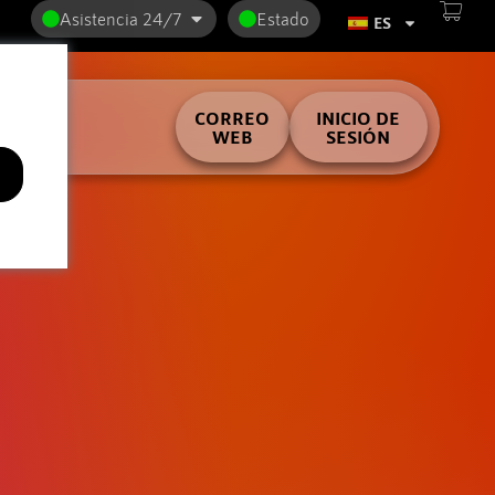
Asistencia 24/7
Estado
ES
ilder
CORREO
INICIO DE
WEB
SESIÓN