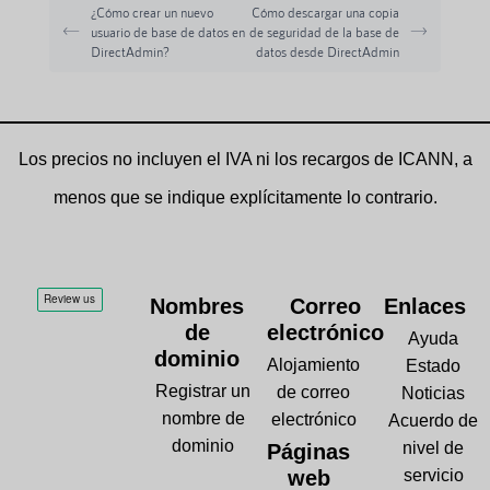
¿Cómo crear un nuevo
Cómo descargar una copia
usuario de base de datos en
de seguridad de la base de
DirectAdmin?
datos desde DirectAdmin
Los precios no incluyen el IVA ni los recargos de ICANN, a
menos que se indique explícitamente lo contrario.
Nombres
Correo
Enlaces
de
electrónico
Ayuda
dominio
Alojamiento
Estado
Registrar un
de correo
Noticias
nombre de
electrónico
Acuerdo de
dominio
nivel de
Páginas
web
servicio