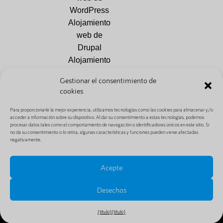
WordPress
Alojamiento
web de
Drupal
Alojamiento
web
Gestionar el consentimiento de
PrestaShop
cookies
Alojamiento
web
Para proporcionarle la mejor experiencia, utilizamos tecnologías como las cookies para almacenar y/o
acceder a información sobre su dispositivo. Al dar su consentimiento a estas tecnologías, podemos
Joomla
procesar datos tales como el comportamiento de navegación o identificadores únicos en este sitio. Si
no da su consentimiento o lo retira, algunas características y funciones pueden verse afectadas
negativamente.
Acepte
Desechos
© Digi Hosting | Todos los derechos reservados |
BE0749684888
{título}
{título}