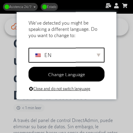
Asistencia 24/7
Estado
We've detected you might be
Inicio
Ayuda
Alojamiento web DirectAdmin
speaking a different language. Do
Bases de datos
Cómo eliminar una base de datos en DirectAdmin
you want to change to:
Cómo eliminar
EN
una base de
Change Language
datos en
Close and do not switch language
DirectAdmin
< 1 min leer
A través del panel de control DirectAdmin, puede
eliminar su base de datos. Sin embargo, le
recomendamos hacer una copia de seguridad antes