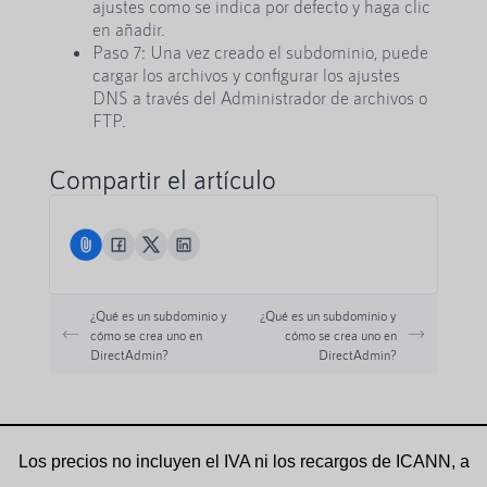
ajustes como se indica por defecto y haga clic
en añadir.
Paso 7: Una vez creado el subdominio, puede
cargar los archivos y configurar los ajustes
DNS a través del Administrador de archivos o
FTP.
Compartir el artículo
¿Qué es un subdominio y
¿Qué es un subdominio y
cómo se crea uno en
cómo se crea uno en
DirectAdmin?
DirectAdmin?
Los precios no incluyen el IVA ni los recargos de ICANN, a