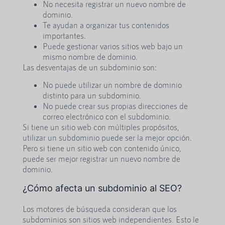
No necesita registrar un nuevo nombre de
dominio.
Te ayudan a organizar tus contenidos
importantes.
Puede gestionar varios sitios web bajo un
mismo nombre de dominio.
Las desventajas de un subdominio son:
No puede utilizar un nombre de dominio
distinto para un subdominio.
No puede crear sus propias direcciones de
correo electrónico con el subdominio.
Si tiene un sitio web con múltiples propósitos,
utilizar un subdominio puede ser la mejor opción.
Pero si tiene un sitio web con contenido único,
puede ser mejor registrar un nuevo nombre de
dominio.
¿Cómo afecta un subdominio al SEO?
Los motores de búsqueda consideran que los
subdominios son sitios web independientes. Esto le