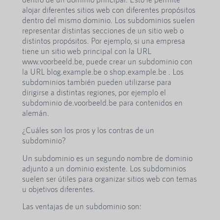
alojar diferentes sitios web con diferentes propósitos
dentro del mismo dominio. Los subdominios suelen
representar distintas secciones de un sitio web o
distintos propósitos. Por ejemplo, si una empresa
tiene un sitio web principal con la URL
www.voorbeeld.be, puede crear un subdominio con
la URL blog.example.be o shop.example.be . Los
subdominios también pueden utilizarse para
dirigirse a distintas regiones, por ejemplo el
subdominio de.voorbeeld.be para contenidos en
alemán.
¿Cuáles son los pros y los contras de un
subdominio?
Un subdominio es un segundo nombre de dominio
adjunto a un dominio existente. Los subdominios
suelen ser útiles para organizar sitios web con temas
u objetivos diferentes.
Las ventajas de un subdominio son: