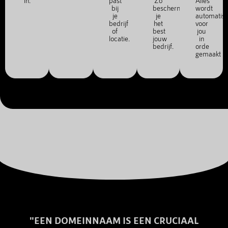
in.
past
Zo
Alles
bij
bescherm
wordt
je
je
automatis
bedrijf
het
voor
of
best
jou
locatie.
jouw
in
bedrijf.
orde
gemaakt
"EEN DOMEINNAAM IS EEN CRUCIAAL