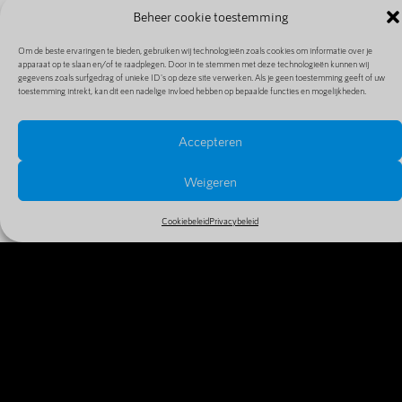
Beheer cookie toestemming
Om de beste ervaringen te bieden, gebruiken wij technologieën zoals cookies om informatie over je
apparaat op te slaan en/of te raadplegen. Door in te stemmen met deze technologieën kunnen wij
gegevens zoals surfgedrag of unieke ID's op deze site verwerken. Als je geen toestemming geeft of uw
toestemming intrekt, kan dit een nadelige invloed hebben op bepaalde functies en mogelijkheden.
Accepteren
PRIJZEN EN EXTENSIES
Bekijk alle prijzen en extensies in ons uitgebreide en
Weigeren
goedkope aanbod
Cookiebeleid
Privacybeleid
MEER INFO
WAAROM VANDAAG NOG JE
DOMEINNAAM REGISTREREN?