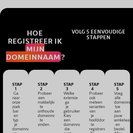
HOE
VOLG 5 EENVOUDIGE
STAPPEN
REGISTREER IK
MIJN
DOMEINNAAM
?
STAP
STAP
STAP
STAP
STAP
1
2
3
4
5
Ga
Probeer
Welke
Probeer
Voeg
naar
een
extensie
ook
alle
onze
makkelijke
ga
meteen
domeinna
zoek
te
je
varianten
toe
bar
onthouden
gebruiken?
van
aan
en
domeinnaam
Kies
je
jouw
typ
te
een
hoofddomein
winkelwag
je
vinden.
domeinnaam
te
en
domeinnaam
die
registreren.
bestel.