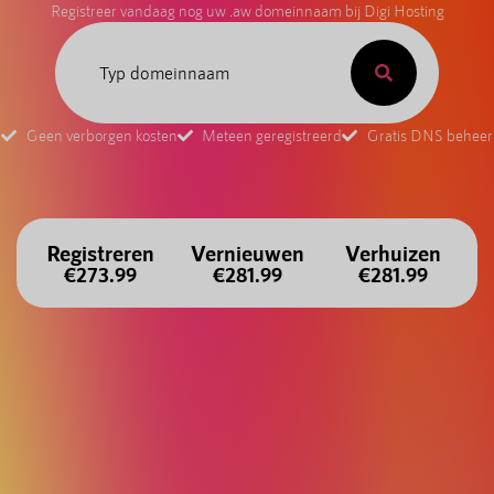
Registreer vandaag nog uw .aw domeinnaam bij Digi Hosting
Geen verborgen kosten
Meteen geregistreerd
Gratis DNS beheer
Registreren
Vernieuwen
Verhuizen
€273.99
€281.99
€281.99