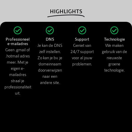
HIGHLIGHTS
Professioneel
DNS
Support
Technologie
e-mailadres
Je kan de DNS
Geniet van
We maken
Geen .gmail of
zelf instellen.
24/7 support
gebruik van de
.hotmail adres
Zo kan je bv. je
voor al jouw
nieuwste
meer. Met je
domeinnaam
problemen.
groene
eigen e-
doorverwijzen
technologie.
mailadres
naar een
straal je
andere site.
professionaliteit
uit.