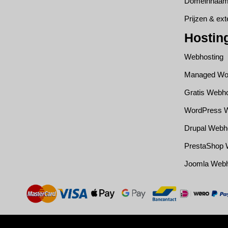
Domeinnaam 
Prijzen & ex
Hostin
Webhosting
Managed Wor
Gratis Webho
WordPress W
Drupal Webh
PrestaShop 
Joomla Webh