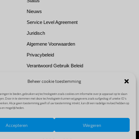
Status
Nieuws
Service Level Agreement
Juridisch
Algemene Voorwaarden
Privacybeleid
Verantwoord Gebruik Beleid
Over Ons
Beheer cookie toestemming
ringen te bieden, gebruiken wij technologieën zoals cookies om informatie over je apparaat op te slaan
gen. Door in te stemmen met deze technologieën kunnen wij gegevens zoals surfgedrag of unieke ID's
werken. Als je geen toestemming geeft of uw toestemming intrekt, kan dit een nadelige invloed hebben op
s en mogelijkheden.
Accepteren
Weigeren