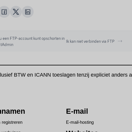
u een FTP-account kunt opschorten in
Ik kan niet verbinden via FTP
ctAdmin
clusief BTW en ICANN toeslagen tenzij expliciet anders
nnamen
E-mail
registreren
E-mail-hosting