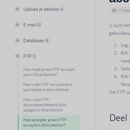
Upload je website
4
< 1 min
E-mail
U kunt het
12
gebruikers
Databases
8
Log 
Klik
FTP
5
navig
Sele
Hoe maak je een FTP-account
aan in DirectAdmin?
Klik
Verw
Hoe u een FTP-account kunt
opschorten in DirectAdmin
Uw FTP-ac
Hoe u een FTP-
accountwachtwoord kunt
wijzigen in DirectAdmin
Deel 
Hoe verwijder je een FTP-
account in DirectAdmin?