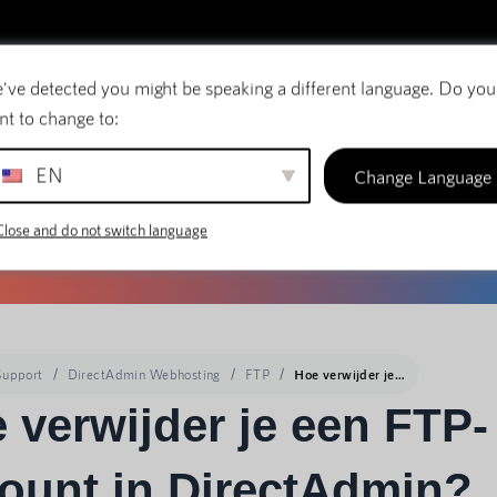
've detected you might be speaking a different language. Do you
E-mail
Domeinnamen
SiteBuilder
nt to change to:
EN
Change Language
Close and do not switch language
Support
DirectAdmin Webhosting
FTP
Hoe verwijder je een FTP-account in DirectAdmin?
 verwijder je een FTP-
ount in DirectAdmin?