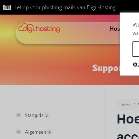
Let op voor phishing mails van Digi Hosting
We
Hosting
wa
Support
Home
Hoe
Startgids
3
Algemeen
16
acc