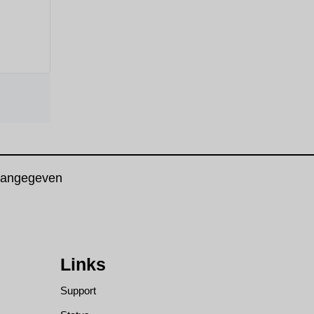
 aangegeven
Links
Support