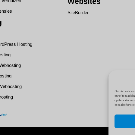
Websites
verhuizen
tensies
SiteBuilder
g
dPress Hosting
sting
ebhosting
osting
Webhosting
Om de beste erva
en/of te raadple
osting
op deze site ver
bepaalde functie