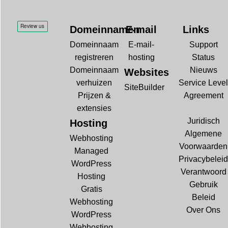
Domeinnamen
E-mail
Links
Domeinnaam
E-mail-
Support
registreren
hosting
Status
Domeinnaam
Nieuws
Websites
verhuizen
Service Level
SiteBuilder
Prijzen &
Agreement
extensies
Juridisch
Hosting
Algemene
Webhosting
Voorwaarden
Managed
Privacybeleid
WordPress
Verantwoord
Hosting
Gebruik
Gratis
Beleid
Webhosting
Over Ons
WordPress
Webhosting