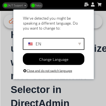
24/7 Support
Status
We've detected you might be
Home
Support
DirectAdmin Webhosting
speaking a different language. Do
Algemeen
Hoe PHP’s upload_max_filesize waarde verhogen met CloudLinux Selector in DirectAdmin
you want to change to:
Hoe PHP’s
EN
upload_max_filesiz
Change Language
waarde verhogen
Close and do not switch language
met CloudLinux
Selector in
DirectAdmin