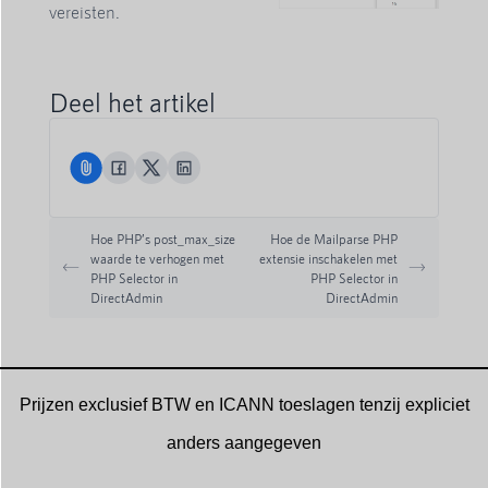
vereisten.
Deel het artikel
Hoe PHP’s post_max_size
Hoe de Mailparse PHP
waarde te verhogen met
extensie inschakelen met
PHP Selector in
PHP Selector in
DirectAdmin
DirectAdmin
Prijzen exclusief BTW en ICANN toeslagen tenzij expliciet
anders aangegeven