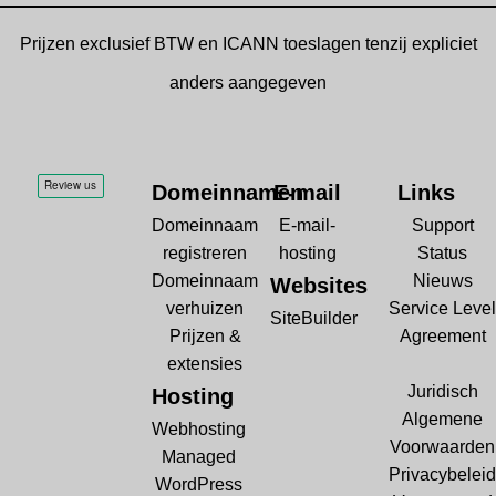
Prijzen exclusief BTW en ICANN toeslagen tenzij expliciet
anders aangegeven
Domeinnamen
E-mail
Links
Domeinnaam
E-mail-
Support
registreren
hosting
Status
Domeinnaam
Nieuws
Websites
verhuizen
Service Level
SiteBuilder
Prijzen &
Agreement
extensies
Juridisch
Hosting
Algemene
Webhosting
Voorwaarden
Managed
Privacybeleid
WordPress