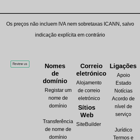
Os preços não incluem IVA nem sobretaxas ICANN, salvo
indicação explícita em contrário
Nomes
Correio
Ligações
de
eletrónico
Apoio
domínio
Alojamento
Estado
Registar um
de correio
Notícias
nome de
eletrónico
Acordo de
domínio
nível de
Sítios
Web
serviço
Transferência
SiteBuilder
de nome de
Jurídico
domínio
Termos e