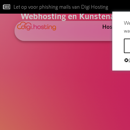
B
Let op voor phishing mails van Digi Hosting
Webhosting en Kunstenaars:
We
Hosting
wa