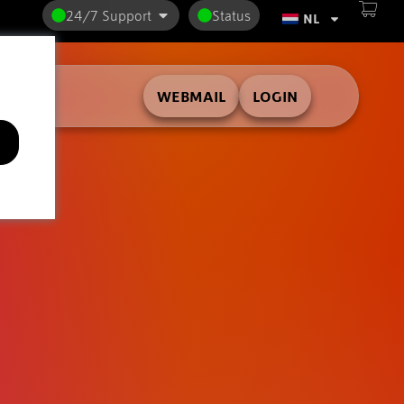
24/7 Support
Status
NL
WEBMAIL
LOGIN