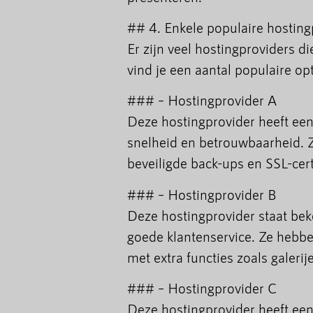
## 4. Enkele populaire hosting
Er zijn veel hostingproviders d
vind je een aantal populaire opt
### – Hostingprovider A
Deze hostingprovider heeft een
snelheid en betrouwbaarheid. Z
beveiligde back-ups en SSL-certi
### – Hostingprovider B
Deze hostingprovider staat beke
goede klantenservice. Ze hebbe
met extra functies zoals galer
### – Hostingprovider C
Deze hostingprovider heeft een 