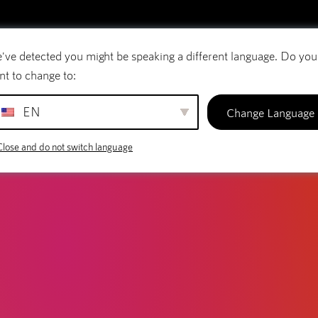
LOG
 De Ideale Ruimte voor Jouw Werk
've detected you might be speaking a different language. Do you
E-mail
Domeinnamen
SiteBuilder
nt to change to:
EN
Change Language
Close and do not switch language