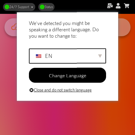
Webhosting en Startups: Bouw
24/7 Support
Status
Een Sterke Online Presence
We've detected you might be
speaking a different language. Do
you want to change to:
EN
Change Language
Close and do not switch language