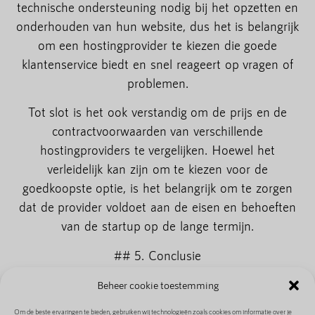
technische ondersteuning nodig bij het opzetten en
onderhouden van hun website, dus het is belangrijk
om een hostingprovider te kiezen die goede
klantenservice biedt en snel reageert op vragen of
problemen.
Tot slot is het ook verstandig om de prijs en de
contractvoorwaarden van verschillende
hostingproviders te vergelijken. Hoewel het
verleidelijk kan zijn om te kiezen voor de
goedkoopste optie, is het belangrijk om te zorgen
dat de provider voldoet aan de eisen en behoeften
van de startup op de lange termijn.
## 5. Conclusie
Een sterke online presence is van cruciaal belang
Beheer cookie toestemming
voor startups om succesvol te zijn in het digitale
tijdperk. Een professioneel ontworpen website en
Om de beste ervaringen te bieden, gebruiken wij technologieën zoals cookies om informatie over je