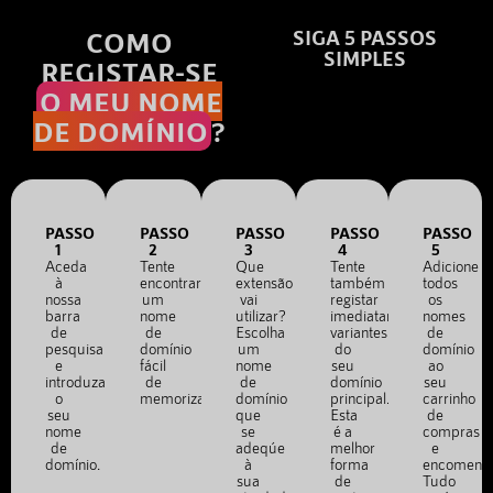
COMO
SIGA 5 PASSOS
SIMPLES
REGISTAR-SE
O MEU NOME
DE DOMÍNIO
?
PASSO
PASSO
PASSO
PASSO
PASSO
1
2
3
4
5
Aceda
Tente
Que
Tente
Adicione
à
encontrar
extensão
também
todos
nossa
um
vai
registar
os
barra
nome
utilizar?
imediatamente
nomes
de
de
Escolha
variantes
de
pesquisa
domínio
um
do
domínio
e
fácil
nome
seu
ao
introduza
de
de
domínio
seu
o
memorizar.
domínio
principal.
carrinho
seu
que
Esta
de
nome
se
é a
compras
de
adeqúe
melhor
e
domínio.
à
forma
encomend
sua
de
Tudo