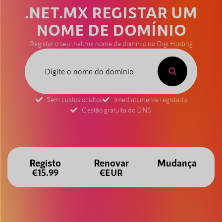
.NET.MX REGISTAR UM
NOME DE DOMÍNIO
Registar o seu .net.mx nome de domínio na Digi Hosting
Sem custos ocultos
Imediatamente registado
Gestão gratuita do DNS
Registo
Renovar
Mudança
€15.99
€EUR