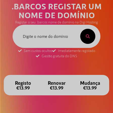
.BARCOS REGISTAR UM
NOME DE DOMÍNIO
Registar o seu .barcos nome de domínio na Digi Hosting
Sem custos ocultos
Imediatamente registado
Gestão gratuita do DNS
Registo
Renovar
Mudança
€13.99
€13.99
€13.99