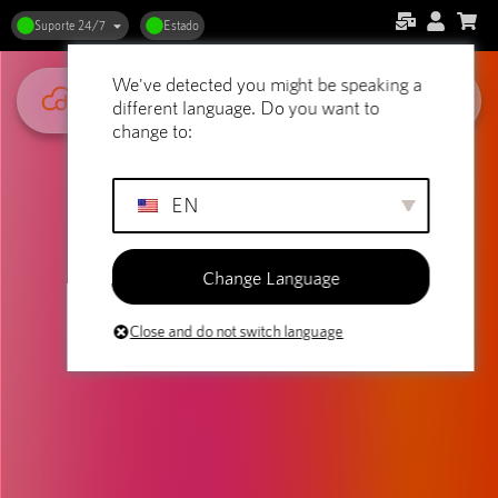
Suporte 24/7
Estado
We've detected you might be speaking a
different language. Do you want to
change to:
EN
Change Language
Close and do not switch language