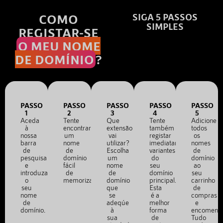
COMO
SIGA 5 PASSOS
SIMPLES
REGISTAR-SE
O MEU NOME
DE DOMÍNIO
?
PASSO
PASSO
PASSO
PASSO
PASSO
1
2
3
4
5
Aceda
Tente
Que
Tente
Adicione
à
encontrar
extensão
também
todos
nossa
um
vai
registar
os
barra
nome
utilizar?
imediatamente
nomes
de
de
Escolha
variantes
de
pesquisa
domínio
um
do
domínio
e
fácil
nome
seu
ao
introduza
de
de
domínio
seu
o
memorizar.
domínio
principal.
carrinho
seu
que
Esta
de
nome
se
é a
compras
de
adeqúe
melhor
e
domínio.
à
forma
encomend
sua
de
Tudo