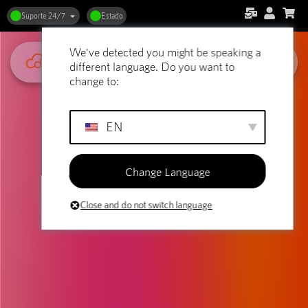
Suporte 24/7
Estado
We've detected you might be speaking a
different language. Do you want to
change to:
EN
Change Language
Close and do not switch language