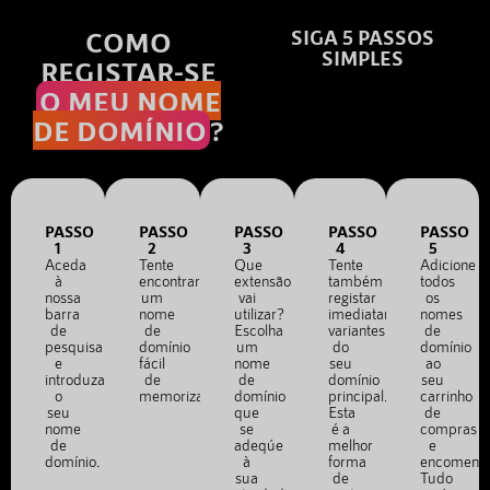
COMO
SIGA 5 PASSOS
SIMPLES
REGISTAR-SE
O MEU NOME
DE DOMÍNIO
?
PASSO
PASSO
PASSO
PASSO
PASSO
1
2
3
4
5
Aceda
Tente
Que
Tente
Adicione
à
encontrar
extensão
também
todos
nossa
um
vai
registar
os
barra
nome
utilizar?
imediatamente
nomes
de
de
Escolha
variantes
de
pesquisa
domínio
um
do
domínio
e
fácil
nome
seu
ao
introduza
de
de
domínio
seu
o
memorizar.
domínio
principal.
carrinho
seu
que
Esta
de
nome
se
é a
compras
de
adeqúe
melhor
e
domínio.
à
forma
encomend
sua
de
Tudo