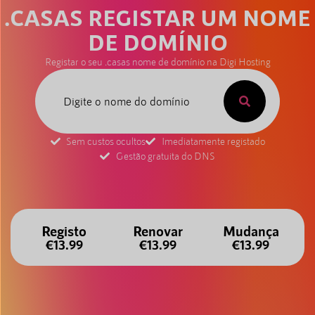
.CASAS REGISTAR UM NOME
DE DOMÍNIO
Registar o seu .casas nome de domínio na Digi Hosting
Sem custos ocultos
Imediatamente registado
Gestão gratuita do DNS
Registo
Renovar
Mudança
€13.99
€13.99
€13.99