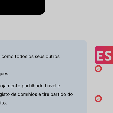
ES
te como todos os seus outros
ques.
Registo
mínimo
ojamento partilhado fiável e
de 1 ano
sto de domínios e tire partido do
ito.
Alterar o
dados do