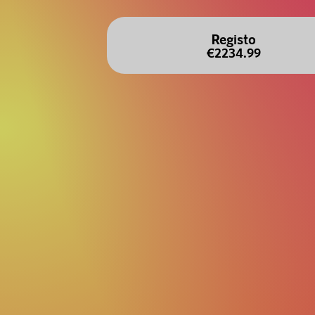
Registo
€2234.99