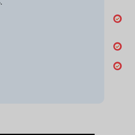
.
titular
Gestão
do DNS
DNSSEC
Alterar o
servidore
de nome