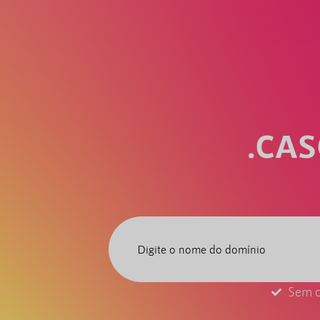
.CA
Sem c