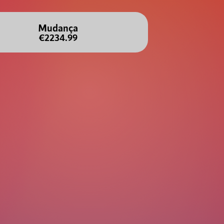
Mudança
€2234.99