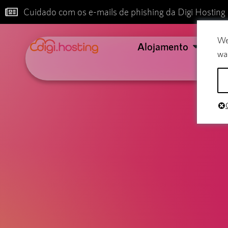
Cuidado com os e-mails de phishing da Digi Hosting
We
Alojamento
Co
wa