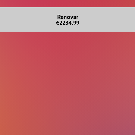
Renovar
€2234.99