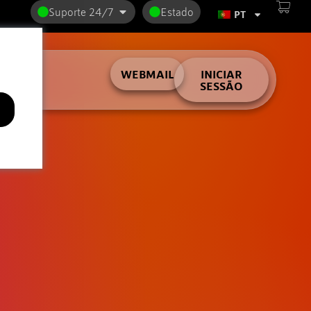
Suporte 24/7
Estado
PT
lder
WEBMAIL
INICIAR
SESSÃO