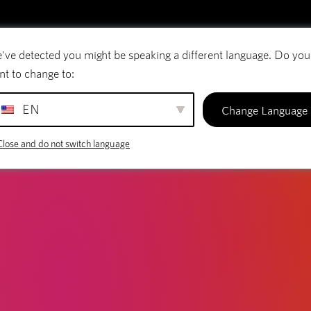
've detected you might be speaking a different language. Do you
rreio eletrónico
Nomes de domínio
SiteBui
nt to change to:
EN
Change Language
Close and do not switch language