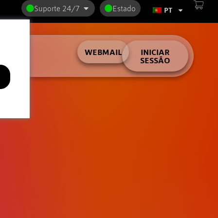
Suporte 24/7
Estado
PT
lder
WEBMAIL
INICIAR
SESSÃO