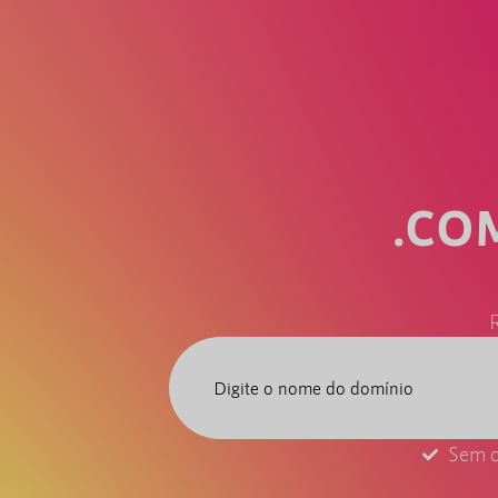
.CO
R
Sem c