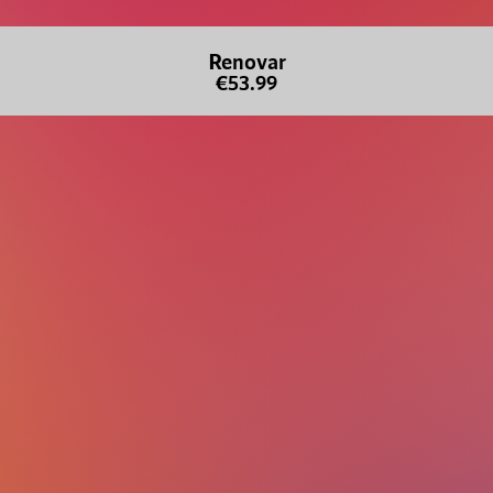
Renovar
€53.99