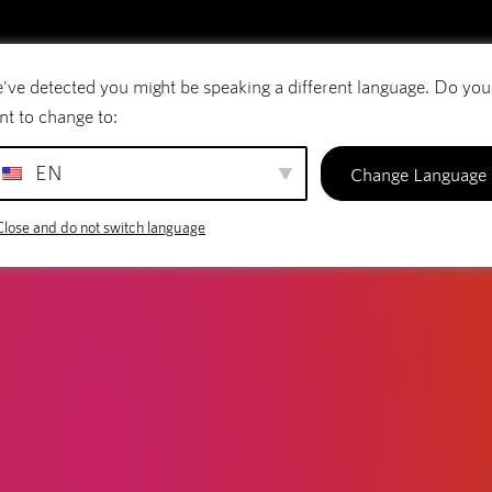
've detected you might be speaking a different language. Do you
rreio eletrónico
Nomes de domínio
SiteBui
nt to change to:
EN
Change Language
Close and do not switch language