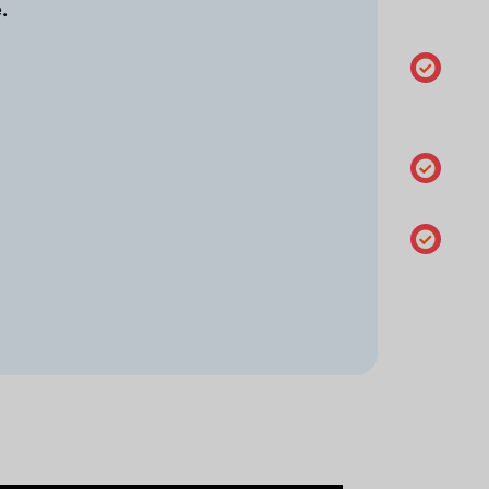
.
titular
Gestão
do DNS
DNSSEC
Alterar o
servidore
de nome