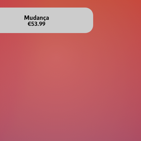
Mudança
€53.99