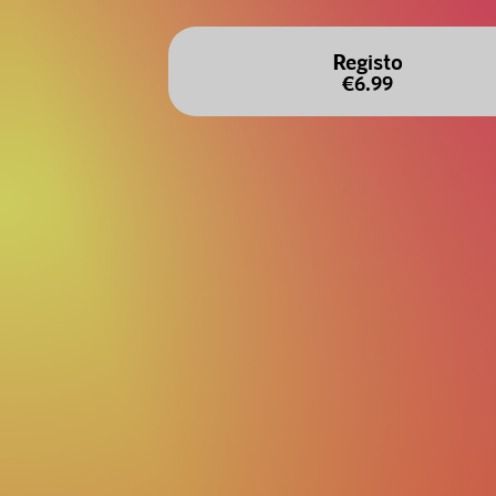
Registo
€6.99