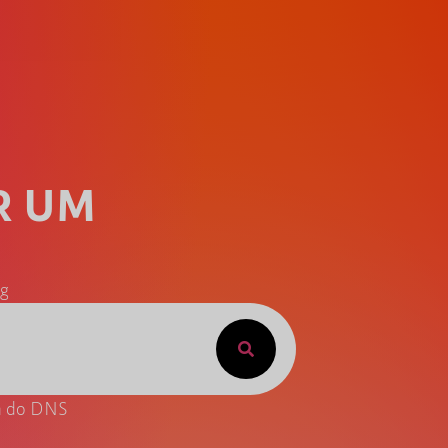
R UM
ng
ta do DNS