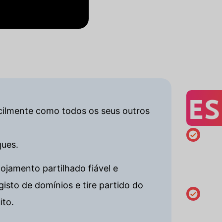
ES
facilmente como todos os seus outros
ques.
Registo
mínimo
ojamento partilhado fiável e
de 1 ano
sto de domínios e tire partido do
ito.
Alterar o
dados do