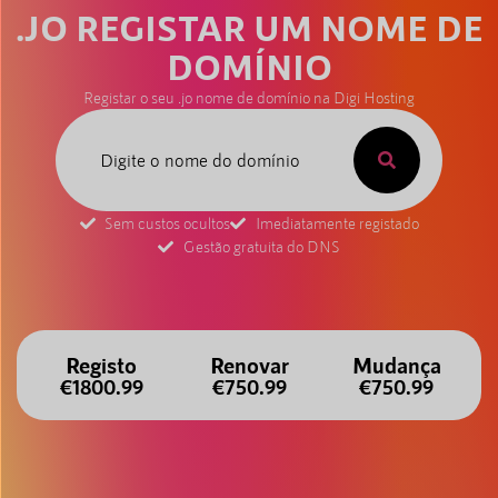
.JO REGISTAR UM NOME DE
DOMÍNIO
Registar o seu .jo nome de domínio na Digi Hosting
Sem custos ocultos
Imediatamente registado
Gestão gratuita do DNS
Registo
Renovar
Mudança
€1800.99
€750.99
€750.99