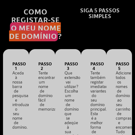
COMO
SIGA 5 PASSOS
SIMPLES
REGISTAR-SE
O MEU NOME
DE DOMÍNIO
?
PASSO
PASSO
PASSO
PASSO
PASSO
1
2
3
4
5
Aceda
Tente
Que
Tente
Adicione
à
encontrar
extensão
também
todos
nossa
um
vai
registar
os
barra
nome
utilizar?
imediatamente
nomes
de
de
Escolha
variantes
de
pesquisa
domínio
um
do
domínio
e
fácil
nome
seu
ao
introduza
de
de
domínio
seu
o
memorizar.
domínio
principal.
carrinho
seu
que
Esta
de
nome
se
é a
compras
de
adeqúe
melhor
e
domínio.
à
forma
encomend
sua
de
Tudo