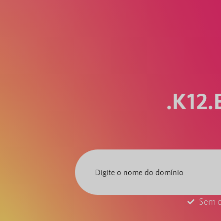
.K12
Sem c