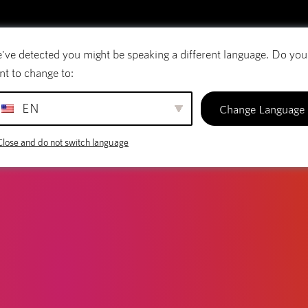
've detected you might be speaking a different language. Do you
rreio eletrónico
Nomes de domínio
SiteBui
nt to change to:
EN
Change Language
Close and do not switch language