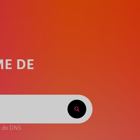
ME DE
ta do DNS