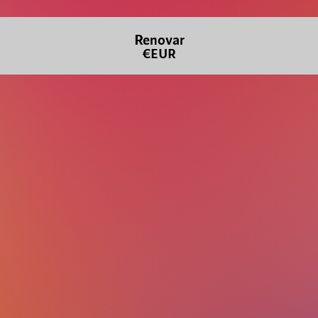
Renovar
€EUR