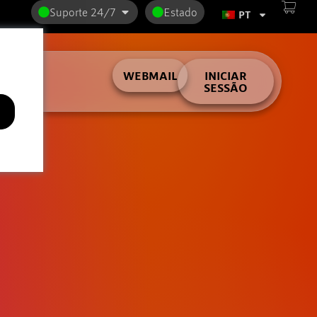
Suporte 24/7
Estado
PT
lder
WEBMAIL
INICIAR
SESSÃO