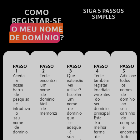
COMO
SIGA 5 PASSOS
SIMPLES
REGISTAR-SE
O MEU NOME
DE DOMÍNIO
?
PASSO
PASSO
PASSO
PASSO
PASSO
1
2
3
4
5
Aceda
Tente
Que
Tente
Adicione
à
encontrar
extensão
também
todos
nossa
um
vai
registar
os
barra
nome
utilizar?
imediatamente
nomes
de
de
Escolha
variantes
de
pesquisa
domínio
um
do
domínio
e
fácil
nome
seu
ao
introduza
de
de
domínio
seu
o
memorizar.
domínio
principal.
carrinho
seu
que
Esta
de
nome
se
é a
compras
de
adeqúe
melhor
e
domínio.
à
forma
encomend
sua
de
Tudo