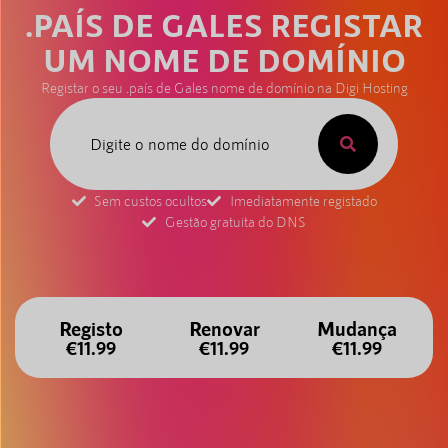
.PAÍS DE GALES REGISTAR
UM NOME DE DOMÍNIO
Registar o seu .país de Gales nome de domínio na Digi Hosting
Sem custos ocultos
Imediatamente registado
Gestão gratuita do DNS
Registo
Renovar
Mudança
€11.99
€11.99
€11.99