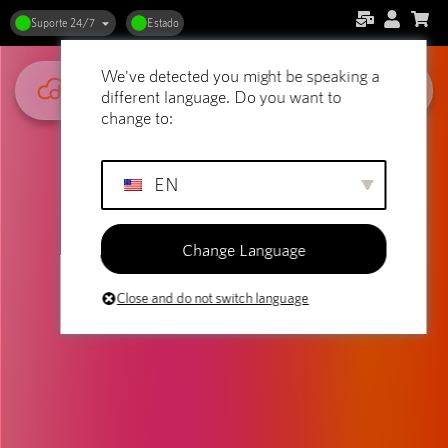
Suporte 24/7
Estado
We've detected you might be speaking a
different language. Do you want to
change to:
EN
Change Language
Close and do not switch language