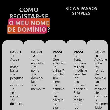
COMO
SIGA 5 PASSOS
SIMPLES
REGISTAR-SE
O MEU NOME
DE DOMÍNIO
?
PASSO
PASSO
PASSO
PASSO
PASSO
1
2
3
4
5
Aceda
Tente
Que
Tente
Adicione
à
encontrar
extensão
também
todos
nossa
um
vai
registar
os
barra
nome
utilizar?
imediatamente
nomes
de
de
Escolha
variantes
de
pesquisa
domínio
um
do
domínio
e
fácil
nome
seu
ao
introduza
de
de
domínio
seu
o
memorizar.
domínio
principal.
carrinho
seu
que
Esta
de
nome
se
é a
compras
de
adeqúe
melhor
e
domínio.
à
forma
encomend
sua
de
Tudo