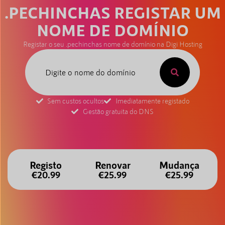
.PECHINCHAS REGISTAR UM
NOME DE DOMÍNIO
Registar o seu .pechinchas nome de domínio na Digi Hosting
Sem custos ocultos
Imediatamente registado
Gestão gratuita do DNS
Registo
Renovar
Mudança
€20.99
€25.99
€25.99