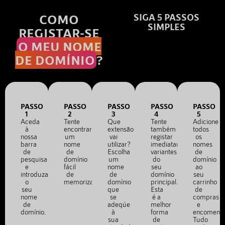
COMO
SIGA 5 PASSOS
SIMPLES
REGISTAR-SE
O MEU NOME
DE DOMÍNIO
?
PASSO
PASSO
PASSO
PASSO
PASSO
1
2
3
4
5
Aceda
Tente
Que
Tente
Adicione
à
encontrar
extensão
também
todos
nossa
um
vai
registar
os
barra
nome
utilizar?
imediatamente
nomes
de
de
Escolha
variantes
de
pesquisa
domínio
um
do
domínio
e
fácil
nome
seu
ao
introduza
de
de
domínio
seu
o
memorizar.
domínio
principal.
carrinho
seu
que
Esta
de
nome
se
é a
compras
de
adeqúe
melhor
e
domínio.
à
forma
encomend
sua
de
Tudo