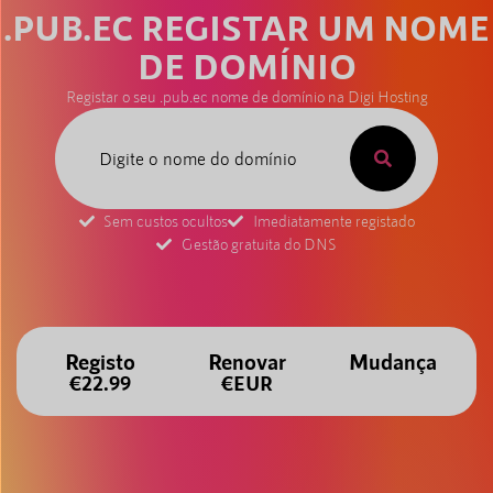
.PUB.EC REGISTAR UM NOME
DE DOMÍNIO
Registar o seu .pub.ec nome de domínio na Digi Hosting
Sem custos ocultos
Imediatamente registado
Gestão gratuita do DNS
Registo
Renovar
Mudança
€22.99
€EUR