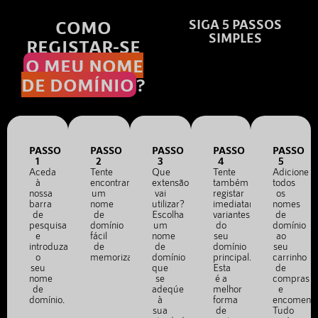
COMO
SIGA 5 PASSOS
SIMPLES
REGISTAR-SE
O MEU NOME
DE DOMÍNIO
?
PASSO
PASSO
PASSO
PASSO
PASSO
1
2
3
4
5
Aceda
Tente
Que
Tente
Adicione
à
encontrar
extensão
também
todos
nossa
um
vai
registar
os
barra
nome
utilizar?
imediatamente
nomes
de
de
Escolha
variantes
de
pesquisa
domínio
um
do
domínio
e
fácil
nome
seu
ao
introduza
de
de
domínio
seu
o
memorizar.
domínio
principal.
carrinho
seu
que
Esta
de
nome
se
é a
compras
de
adeqúe
melhor
e
domínio.
à
forma
encomend
sua
de
Tudo