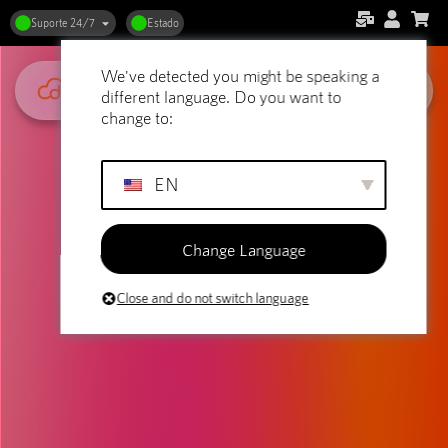
Suporte 24/7
Estado
We've detected you might be speaking a
different language. Do you want to
change to:
EN
Change Language
Close and do not switch language