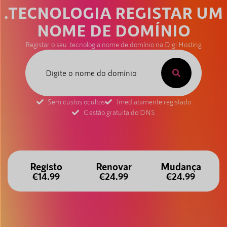
.TECNOLOGIA REGISTAR UM
NOME DE DOMÍNIO
Registar o seu .tecnologia nome de domínio na Digi Hosting
Sem custos ocultos
Imediatamente registado
Gestão gratuita do DNS
Registo
Renovar
Mudança
€14.99
€24.99
€24.99