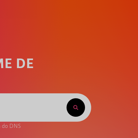
ME DE
ta do DNS