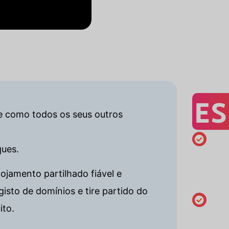
ES
nte como todos os seus outros
ques.
Registo
mínimo
ojamento partilhado fiável e
de 1 ano
sto de domínios e tire partido do
ito.
Alterar o
dados do