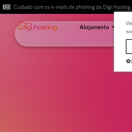
Cuidado com os e-mails de phishing da Digi Hosting
We
Alojamento
Co
wa