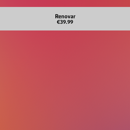
Renovar
€39.99