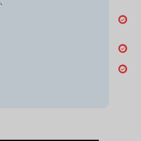
.
titular
Gestão
do DNS
DNSSEC
Alterar o
servidore
de nome