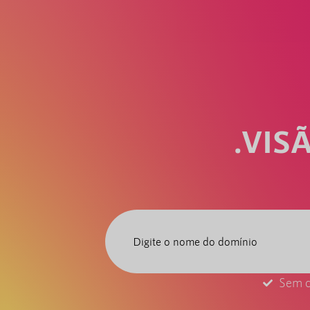
.VIS
Sem c