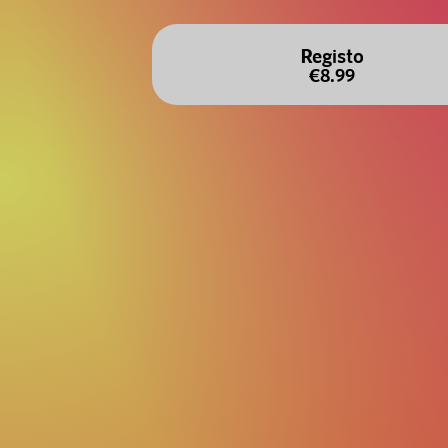
Registo
€8.99