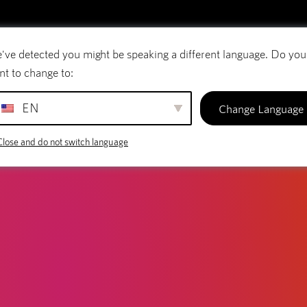
've detected you might be speaking a different language. Do you
rreio eletrónico
Nomes de domínio
SiteBui
nt to change to:
EN
Change Language
Close and do not switch language