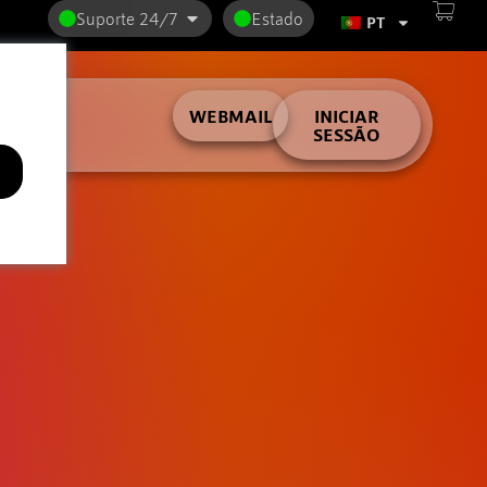
Suporte 24/7
Estado
PT
lder
WEBMAIL
INICIAR
SESSÃO