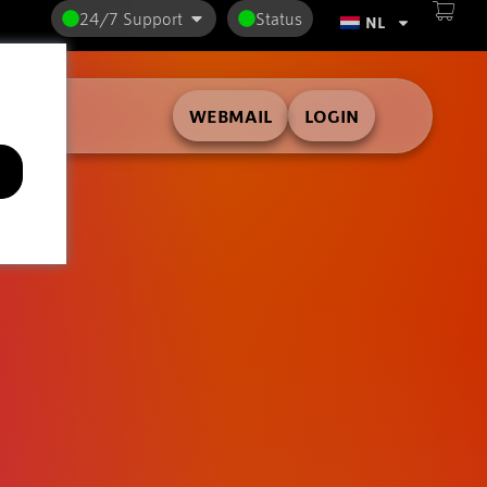
24/7 Support
Status
NL
WEBMAIL
LOGIN