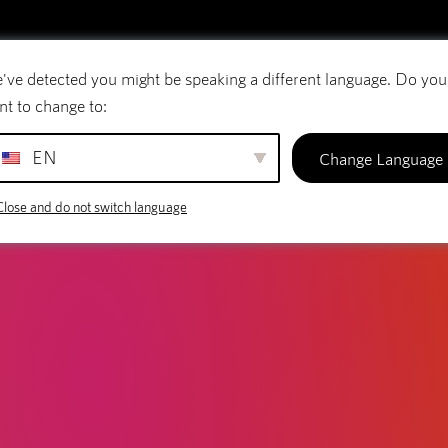
LOG
 Tips voor Een Succesvolle Blog
've detected you might be speaking a different language. Do you
E-mail
Domeinnamen
SiteBuilder
nt to change to:
EN
Change Language
Close and do not switch language