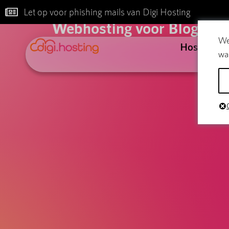
B
Let op voor phishing mails van Digi Hosting
Webhosting voor Bloggers:
We
Hosting
wa