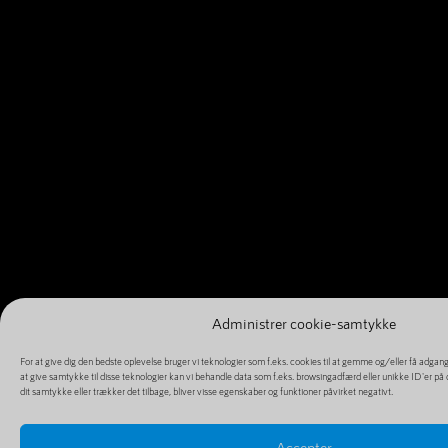
Administrer cookie-samtykke
For at give dig den bedste oplevelse bruger vi teknologier som f.eks. cookies til at gemme og/eller få adgan
at give samtykke til disse teknologier kan vi behandle data som f.eks. browsingadfærd eller unikke ID'er på
dit samtykke eller trækker det tilbage, bliver visse egenskaber og funktioner påvirket negativt.
Accepter