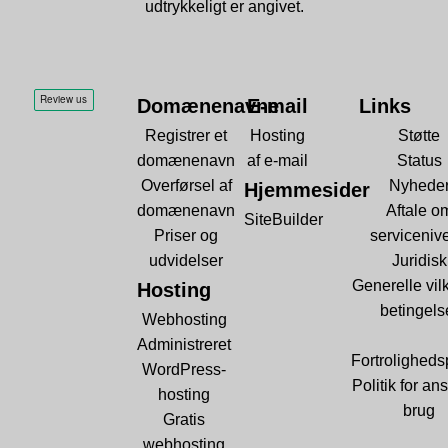
udtrykkeligt er angivet.
Domænenavne
E-mail
Links
Registrer et
Hosting
Støtte
domænenavn
af e-mail
Status
Overførsel af
Nyhede
Hjemmesider
domænenavn
Aftale o
SiteBuilder
Priser og
serviceniv
udvidelser
Juridisk
Generelle vil
Hosting
betingels
Webhosting
Administreret
Fortrolighedsp
WordPress-
Politik for ans
hosting
brug
Gratis
webhosting