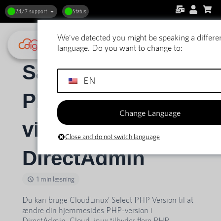
24/7 support
Status
We've detected you might be speaking a differe
Hjem
Støtte
DirectAdmin webhosting
Generelt
language. Do you want to change to:
Sådan ændrer du PHP-versionen via PHP Selector i DirectAdmin
Sådan ændrer du
EN
PHP-versionen
Change Language
via PHP Selector i
Close and do not switch language
DirectAdmin
1 min læsning
Du kan bruge CloudLinux' Select PHP Version til at
ændre din hjemmesides PHP-version i
DirectAdmin. CloudLinux tilbyder flere PHP-