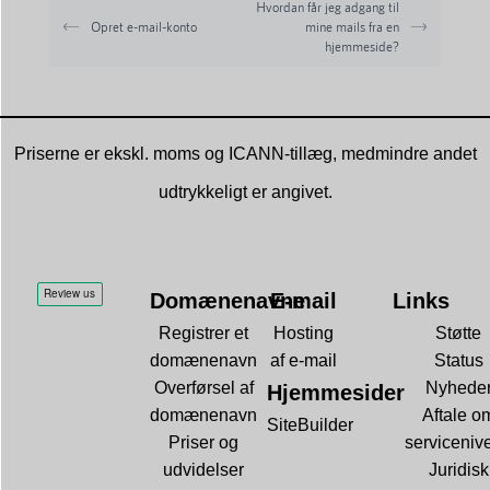
Hvordan får jeg adgang til
Opret e-mail-konto
mine mails fra en
hjemmeside?
Priserne er ekskl. moms og ICANN-tillæg, medmindre andet
udtrykkeligt er angivet.
Domænenavne
E-mail
Links
Registrer et
Hosting
Støtte
domænenavn
af e-mail
Status
Overførsel af
Nyhede
Hjemmesider
domænenavn
Aftale o
SiteBuilder
Priser og
serviceniv
udvidelser
Juridisk