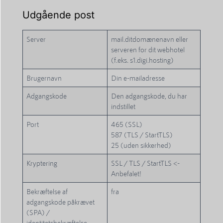
Udgående post
Server
mail.ditdomænenavn eller
serveren for dit webhotel
(f.eks. s1.digi.hosting)
Brugernavn
Din e-mailadresse
Adgangskode
Den adgangskode, du har
indstillet
Port
465 (SSL)
587 (TLS / StartTLS)
25 (uden sikkerhed)
Kryptering
SSL / TLS / StartTLS <-
Anbefalet!
Bekræftelse af
fra
adgangskode påkrævet
(SPA) /
identitetsbekræftelse