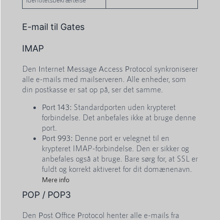
E-mail til Gates
IMAP
Den
I
nternet
M
essage
A
ccess
P
rotocol synkroniserer
alle e-mails med mailserveren. Alle enheder, som
din postkasse er sat op på, ser det samme.
Port 143:
Standardporten uden krypteret
forbindelse. Det anbefales ikke at bruge denne
port.
Port 993:
Denne port er velegnet til en
krypteret IMAP-forbindelse. Den er sikker og
anbefales også at bruge. Bare sørg for, at SSL er
fuldt og korrekt aktiveret for dit domænenavn.
Mere info
POP / POP3
Den
P
ost
O
ffice
P
rotocol henter alle e-mails fra