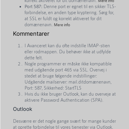
korrekt aktiveret for dit domænenavn.
Mere info
Port 587:
Denne port er egnet til en sikker TLS-
forbindelse, en anden type kryptering. Sørg for,
at SSL er fuldt og korrekt aktiveret for dit
domænenavn.
Mere info
Kommentarer
I Avanceret kan du ofte indstille IMAP-stien
eller rodmappen. Du behøver ikke at udfylde
dette felt.
Nogle programmer er måske ikke kompatible
med udgående port 465 via SSL. Overvej i
stedet at bruge følgende indstillinger:
Udgående mailserver: mail.ditdomænenavn,
Port: 587, Sikkerhed: StartTLS
Hvis du ikke bruger Outlook, kan du overveje at
aktivere Password Authentication (SPA).
Outlook
Desværre er det nogle gange svært for mange kunder
at oprette forbindelse til vores tjenester via Outlook.