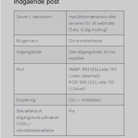
Indgående post
Server / værtsnavn
mail.ditdomænenavn eller
serveren for dit webhotel
(f.eks. s1.digi.hosting)
Brugernavn
Din e-mailadresse
Adgangskode
Den adgangskode, du har
indstillet
Port
IMAP: 993 (SSL)
eller 143
(uden sikkerhed)
POP: 995 (SSL) eller 110
(Usikret)
Kryptering
SSL <- Anbefales!
Bekræftelse af
Fra
adgangskode påkrævet
(SPA) /
identitetsbekræftelse