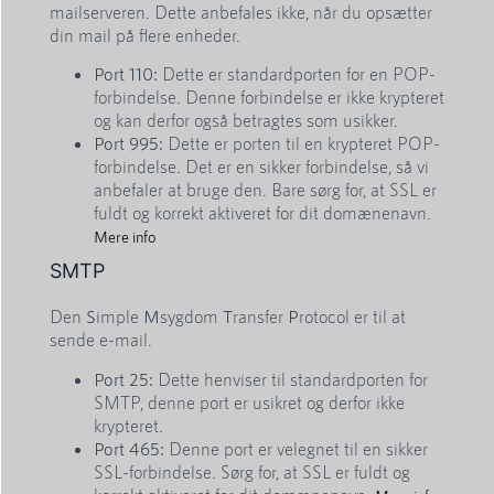
mailserveren. Dette anbefales ikke, når du opsætter
din mail på flere enheder.
Port 110:
Dette er standardporten for en POP-
forbindelse. Denne forbindelse er ikke krypteret
og kan derfor også betragtes som usikker.
Port 995:
Dette er porten til en krypteret POP-
forbindelse. Det er en sikker forbindelse, så vi
anbefaler at bruge den. Bare sørg for, at SSL er
fuldt og korrekt aktiveret for dit domænenavn.
Mere info
SMTP
Den
S
imple
M
sygdom
T
ransfer
P
rotocol er til at
sende e-mail.
Port 25:
Dette henviser til standardporten for
SMTP, denne port er usikret og derfor ikke
krypteret.
Port 465:
Denne port er velegnet til en sikker
SSL-forbindelse. Sørg for, at SSL er fuldt og