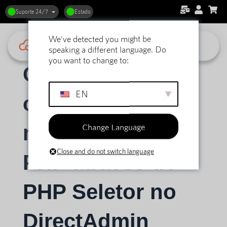
Suporte 24/7
Estado
We've detected you might be
Início
Apoio
DirectAdmin Alojamento Web
Geral
speaking a different language. Do
Como aumentar ou diminuir o memory_limit do PHP através do PHP Seletor no DirectAdmin
you want to change to:
Como aumentar
EN
ou diminuir o
Change Language
memory_limit do
Close and do not switch language
PHP através do
PHP Seletor no
DirectAdmin