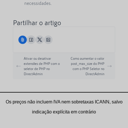
necessidades.
Partilhar o artigo
Ativar ou desativar
Como aumentar o valor
extensões de PHP com o
post_max_size do PHP
seletor de PHP no
com o PHP Seletor no
DirectAdmin
DirectAdmin
Os preços não incluem IVA nem sobretaxas ICANN, salvo
indicação explícita em contrário