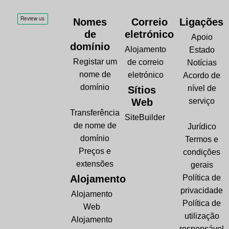
Nomes
Correio
Ligações
de
eletrónico
Apoio
domínio
Alojamento
Estado
Registar um
de correio
Notícias
nome de
eletrónico
Acordo de
domínio
nível de
Sítios
Web
serviço
Transferência
SiteBuilder
de nome de
Jurídico
domínio
Termos e
Preços e
condições
extensões
gerais
Alojamento
Política de
privacidade
Alojamento
Política de
Web
utilização
Alojamento
responsável