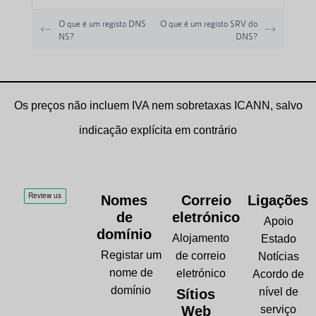
O que é um registo DNS
O que é um registo SRV do
NS?
DNS?
Os preços não incluem IVA nem sobretaxas ICANN, salvo
indicação explícita em contrário
Nomes
Correio
Ligações
de
eletrónico
Apoio
domínio
Alojamento
Estado
Registar um
de correio
Notícias
nome de
eletrónico
Acordo de
domínio
nível de
Sítios
Web
serviço