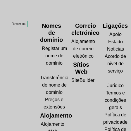
Nomes
Correio
Ligações
de
eletrónico
Apoio
domínio
Alojamento
Estado
Registar um
de correio
Notícias
nome de
eletrónico
Acordo de
domínio
nível de
Sítios
Web
serviço
Transferência
SiteBuilder
de nome de
Jurídico
domínio
Termos e
Preços e
condições
extensões
gerais
Alojamento
Política de
privacidade
Alojamento
Política de