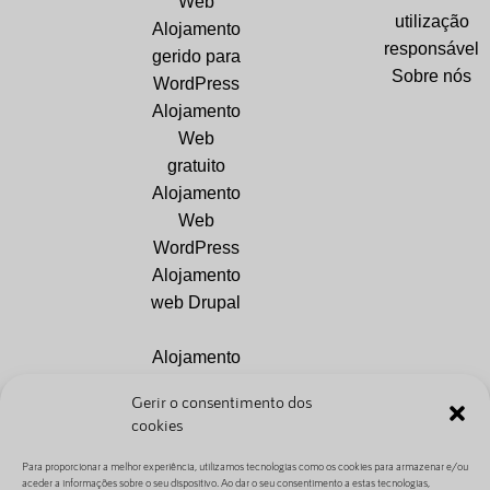
Web
utilização
Alojamento
responsável
gerido para
Sobre nós
WordPress
Alojamento
Web
gratuito
Alojamento
Web
WordPress
Alojamento
web Drupal
Alojamento
Web
Gerir o consentimento dos
PrestaShop
cookies
Alojamento
web
Para proporcionar a melhor experiência, utilizamos tecnologias como os cookies para armazenar e/ou
aceder a informações sobre o seu dispositivo. Ao dar o seu consentimento a estas tecnologias,