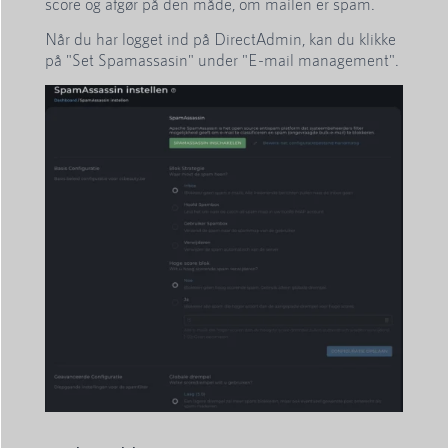
score og afgør på den måde, om mailen er spam.
Når du har logget ind på DirectAdmin, kan du klikke
på "Set Spamassasin" under "E-mail management".