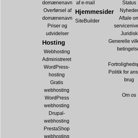
domænenavn
af e-mail
Status
Overførsel af
Nyhede
Hjemmesider
domænenavn
Aftale o
SiteBuilder
Priser og
serviceniv
udvidelser
Juridisk
Generelle vil
Hosting
betingels
Webhosting
Administreret
Fortrolighedsp
WordPress-
Politik for ans
hosting
brug
Gratis
webhosting
Om os
WordPress
webhosting
Drupal-
webhosting
PrestaShop
webhosting