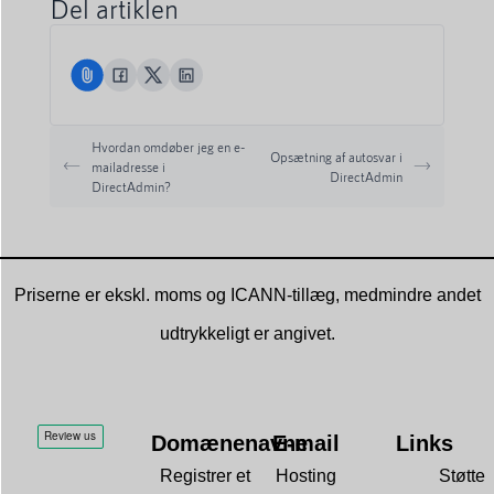
Del artiklen
Hvordan omdøber jeg en e-
Opsætning af autosvar i
mailadresse i
DirectAdmin
DirectAdmin?
Priserne er ekskl. moms og ICANN-tillæg, medmindre andet
udtrykkeligt er angivet.
Domænenavne
E-mail
Links
Registrer et
Hosting
Støtte