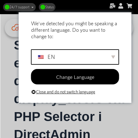
24/7 support
Status
We've detected you might be speaking a
Hjem
Støtte
DirectAdmin webhosting
Generelt
different language. Do you want to
Sådan aktiverer eller deaktiverer du PHP's display_errors via PHP Selector i DirectAdmin
change to:
Sådan aktiverer
EN
eller deaktiverer
Change Language
du PHP's
Close and do not switch language
display_errors via
PHP Selector i
DirectAdmin