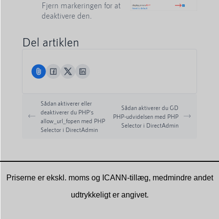
Fjern markeringen for at
deaktivere den.
Del artiklen
Sådan aktiverer eller
Sådan aktiverer du GD
deaktiverer du PHP's
PHP-udvidelsen med PHP
allow_url_fopen med PHP
Selector i DirectAdmin
Selector i DirectAdmin
Priserne er ekskl. moms og ICANN-tillæg, medmindre andet
udtrykkeligt er angivet.