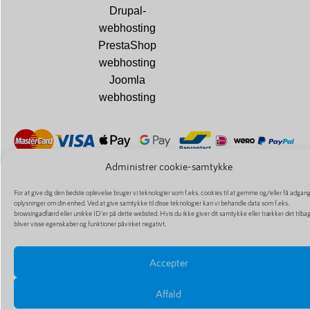
Drupal-
webhosting
PrestaShop
webhosting
Joomla
webhosting
Administrer cookie-samtykke
© Digi Hosting | Alle rettigheder forbeholdt | BE0749684888
For at give dig den bedste oplevelse bruger vi teknologier som f.eks. cookies til at gemme og/eller få adgang 
oplysninger om din enhed. Ved at give samtykke til disse teknologier kan vi behandle data som f.eks.
browsingadfærd eller unikke ID'er på dette websted. Hvis du ikke giver dit samtykke eller trækker det tilba
bliver visse egenskaber og funktioner påvirket negativt.
Accepter
Affald