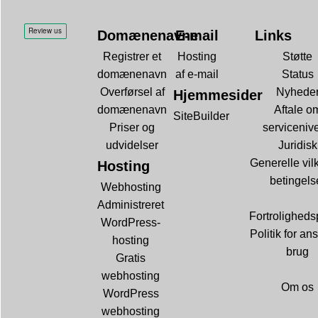
Domænenavne
E-mail
Links
Registrer et
Hosting
Støtte
domænenavn
af e-mail
Status
Overførsel af
Nyhede
Hjemmesider
domænenavn
Aftale o
SiteBuilder
Priser og
serviceniv
udvidelser
Juridisk
Generelle vil
Hosting
betingels
Webhosting
Administreret
Fortrolighedsp
WordPress-
Politik for ans
hosting
brug
Gratis
webhosting
Om os
WordPress
webhosting