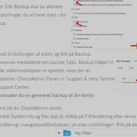
r Site Backup skal du aktivere
dstillinger, du vil have med i din
up.
ned til slutningen af siden, og klik på Backup.
vises en meddelelse om succes, f.eks. Backup tilføjet til
Når sikkerhedskopien er oprettet, vises der en
elelse i DirectAdmin Panel >> Support & Help Section
upport Center.
nloader du en genereret backup af din konto
ind på din DirectAdmin-konto.
nittet Systeminfo og filer skal du klikke på Filhåndtering eller skrive
åndtering i navigationsfilterboksen, så vises indstillingen. Klik på d