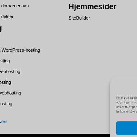
Hjemmesider
af domænenavn
idelser
SiteBuilder
g
t WordPress-hosting
sting
ebhosting
osting
webhosting
For at give dig d
oplysninger om di
osting
unikke ID'er på d
funktioner påvirk