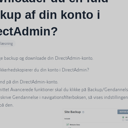
kup af din konto i
ectAdmin?
 læsning
ge backup og downloade din DirectAdmin-konto.
kkerhedskopierer du din konto i DirectAdmin?
ind på din DirectAdmin-konto.
snittet Avancerede funktioner skal du klikke på Backup/Gendannel
r skrive Gendannelse i navigationsfilterboksen, så vises indstillingen
 på den.