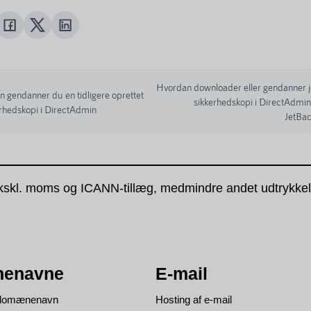
Hvordan downloader eller gendanner j
 gendanner du en tidligere oprettet
sikkerhedskopi i DirectAdmi
erhedskopi i DirectAdmin
JetBa
kskl. moms og ICANN-tillæg, medmindre andet udtrykkeli
enavne
E-mail
t domænenavn
Hosting af e-mail