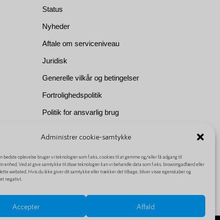
Status
Nyheder
Aftale om serviceniveau
Juridisk
Generelle vilkår og betingelser
Fortrolighedspolitik
Politik for ansvarlig brug
Om os
Administrer cookie-samtykke
en bedste oplevelse bruger vi teknologier som f.eks. cookies til at gemme og/eller få adgang til
n enhed. Ved at give samtykke til disse teknologier kan vi behandle data som f.eks. browsingadfærd eller
ette websted. Hvis du ikke giver dit samtykke eller trækker det tilbage, bliver visse egenskaber og
et negativt.
Accepter
Affald