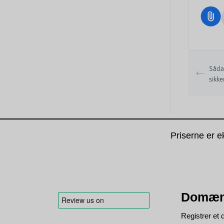
Sådan
sikk
Priserne er e
Domæn
Registrer e