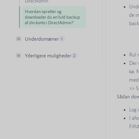
DirectAdmin
Unde
Hvordan opretter og
de in
downloader du en fuld backup
af din konto i DirectAdmin?
back
Underdomæner
1
Rul 
Yderligere muligheder
2
Der 
kø. 
medd
>> S
Sådan dow
Log 
I afs
Filh