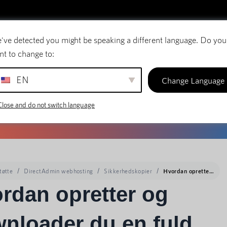
've detected you might be speaking a different language. Do you
E-mail
Domænenavne
SiteBuilder
nt to change to:
EN
Change Language
Close and do not switch language
tøtte
DirectAdmin webhosting
Sikkerhedskopier
Hvordan opretter og downloader du en fuld backup af din konto i DirectAdmin?
rdan opretter og
nloader du en fuld