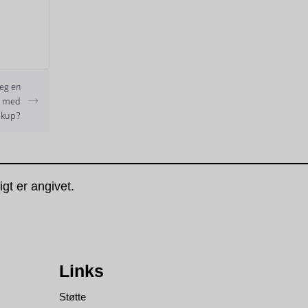
eg en
n med
ckup?
gt er angivet.
Links
Støtte