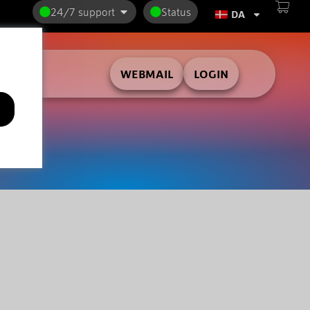
24/7 support
Status
DA
WEBMAIL
LOGIN