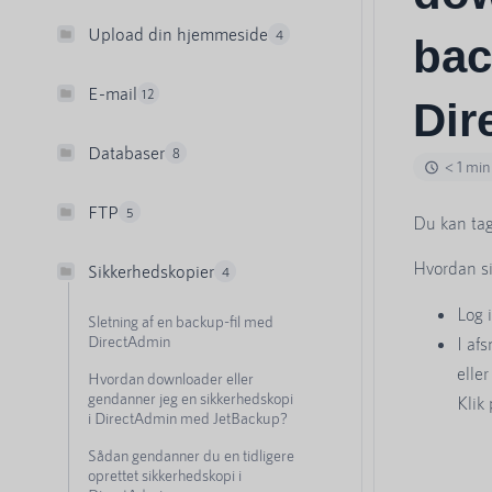
Upload din hjemmeside
4
bac
E-mail
12
Dir
Databaser
8
< 1 min
FTP
5
Du kan ta
Hvordan si
Sikkerhedskopier
4
Log 
Sletning af en backup-fil med
DirectAdmin
I af
elle
Hvordan downloader eller
gendanner jeg en sikkerhedskopi
Klik
i DirectAdmin med JetBackup?
Sådan gendanner du en tidligere
oprettet sikkerhedskopi i