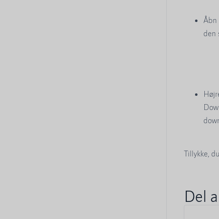
Åbn
den
Højr
Down
down
Tillykke, 
Del a