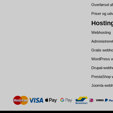
Overførsel 
Priser og udv
Hostin
Webhosting
Administrere
Gratis webho
WordPress w
Drupal-webh
PrestaShop 
Joomla webh