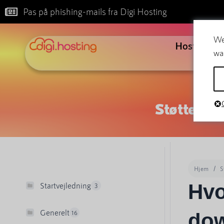
Pas på phishing-mails fra Digi Hosting
We
Hosting
wa
Støtte
Hjem
S
Hvo
Startvejledning
3
Generelt
16
dow