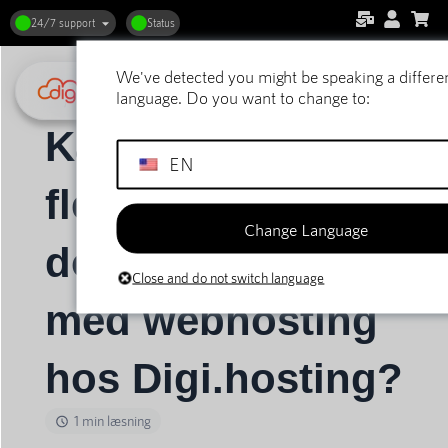
24/7 support
Status
We've detected you might be speaking a differe
Hjem
Støtte
DirectAdmin webhosting
Generelt
language. Do you want to change to:
Kan jeg hoste flere domænenavne/hjemmesider med webhosting hos Digi.hosting?
Kan jeg hoste
EN
flere
Change Language
domænenavne/hjem
Close and do not switch language
med webhosting
hos Digi.hosting?
1 min læsning