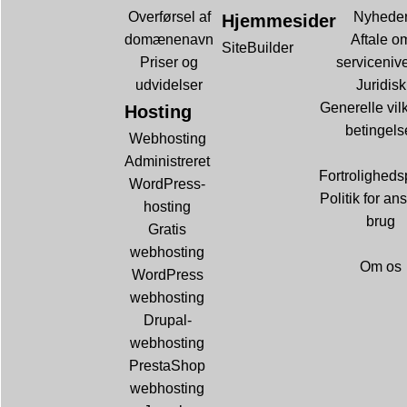
Overførsel af
Nyhede
Hjemmesider
domænenavn
Aftale o
SiteBuilder
Priser og
serviceniv
udvidelser
Juridisk
Generelle vil
Hosting
betingels
Webhosting
Administreret
Fortrolighedsp
WordPress-
Politik for ans
hosting
brug
Gratis
webhosting
Om os
WordPress
webhosting
Drupal-
webhosting
PrestaShop
webhosting