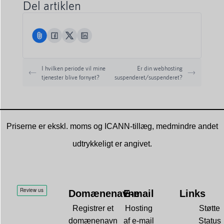
Del artiklen
I hvilken periode vil mine
Er din webhosting
tjenester blive fornyet?
suspenderet/suspenderet?
Priserne er ekskl. moms og ICANN-tillæg, medmindre andet
udtrykkeligt er angivet.
Domænenavne
E-mail
Links
Registrer et
Hosting
Støtte
domænenavn
af e-mail
Status