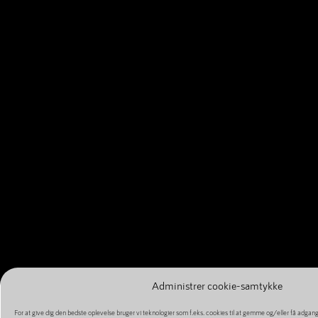
Administrer cookie-samtykke
For at give dig den bedste oplevelse bruger vi teknologier som f.eks. cookies til at gemme og/eller få adgan